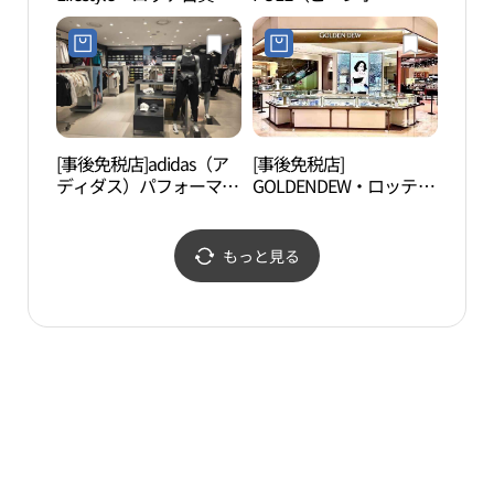
プンダン（盆唐）店(갤
ル）・ロッテ百貨店プン
럭시라이프스타일 롯데
ダン（盆唐）店(빈폴 롯
백화점 분당점)
데백화점 분당점)
[事後免税店]adidas（ア
[事後免税店]
盆唐
ディダス）パフォーマン
GOLDENDEW・ロッテ百
어린
ス・ロッテ百貨店プンダ
貨店プンダン（盆唐）店
ン（盆唐）店(아디다스
(골든듀 롯데백화점 분당
퍼포먼스 롯데백화점 분
점)
もっと見る
당점)