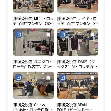
[事後免税店] MUJI・ロッ
[事後免税店] ナイキ・ロ
韓国
テ百貨店プンダン（盆
ッテ百貨店プンダン（盆
국잡
唐）店(MUJI 롯데백화점
唐）店(나이키 롯데백화
분당점)
점 분당점)
[事後免税店] ユニクロ・
[事後免税店] DAKS（ダ
盆唐
ロッテ百貨店プンダン
ックス）M・ロッテ百貨
（분당
（盆唐）店(유니클로 롯
店プンダン（盆唐）店
리）
데백화점 분당점)
(닥스남성 롯데백화점 분
당점)
[事後免税店] Galaxy-
[事後免税店]BEAN
宝亭
Lifestyle・ロッテ百貨店
POLE（ビーンポー
동카