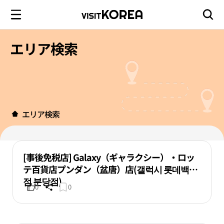
エリア検索
エリア検索
[事後免税店] Galaxy（ギャラクシー）・ロッ
テ百貨店プンダン（盆唐）店(갤럭시 롯데백화
점 분당점)
0
0