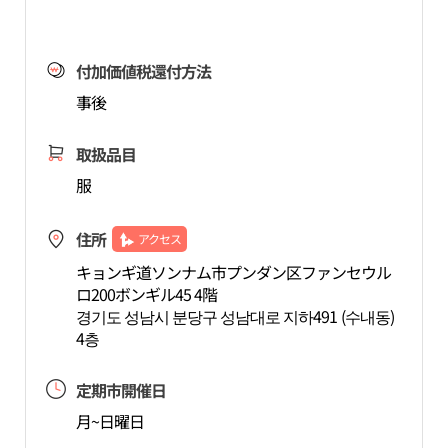
付加価値税還付方法
事後
取扱品目
服
住所
アクセス
キョンギ道ソンナム市プンダン区ファンセウル
ロ200ボンギル45 4階
경기도 성남시 분당구 성남대로 지하491 (수내동)
4층
定期市開催日
月~日曜日