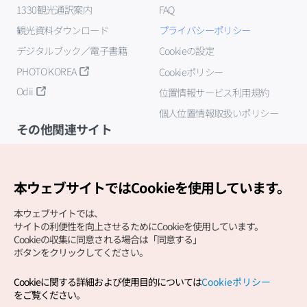
1330観光通訳案内
FAQ
観光資料ダウンロード
プライバシーポリシー
デジタルブック／電子書籍
Cookieの設定
PHOTO KOREA
Cookieポリシー
Odii
位置情報サービス利用規約
個人位置情報取扱いポリシー
その他関連サイト
韓国観光公社
K-MICE
本ウェブサイトではCookieを使用しています。
本ウェブサイトでは、
サイトの利便性を向上させるためにCookieを使用しています。
Cookieの収集に同意される場合は「同意する」
ボタンをクリックしてください。
Cookieに関する詳細および使用目的については
Cookieポリシー
Copyright (c) Korea Tourism Organization All Rights
をご覧ください。
Reserved.