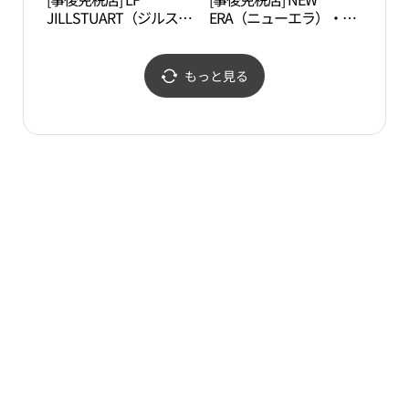
JILLSTUART（ジルスチ
ERA（ニューエラ）・新
ュアート）・新世界サイ
世界サイモンプレミアム
モンプレミアムアウトレ
アウトレットシフン（始
ットシフン（始興）店
興）店(뉴에라 신세계사
もっと見る
(질스튜어트 신세계사이
이먼프리미엄아울렛 시
먼프리미엄아울렛 시흥
흥점)
점)