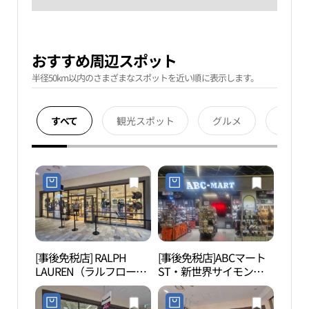
おすすめ周辺スポット
半径50km以内のさまざまなスポットを近い順に表示します。
すべて
観光スポット
グルメ
宿泊
[事後免税店] RALPH
[事後免税店]ABCマート
月串
LAUREN（ラルフローレ
ST・新世界サイモンプ
ン）・新世界サイモンプ
レミアムアウトレットシ
レミアムアウトレットシ
フン（始興）店(ABC마트