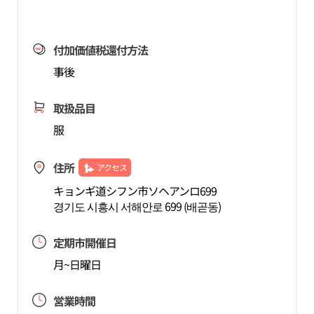
付加価値税還付方法
事後
取扱品目
服
住所
アクセス
キョンギ道シフン市ソヘアンロ699
경기도 시흥시 서해안로 699 (배곧동)
定期市開催日
月~日曜日
営業時間