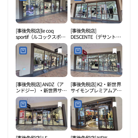
フン（始興）店(폴로랄
ST 신세계사이먼프리미
프로렌 신세계사이먼프
엄아울렛 시흥점)
리미엄아울렛 시흥점)
[事後免税店]le coq
[事後免税店]
蘇莱
sportif（ルコックスポル
DESCENTE（デサント）
포구 
ティフ）・新世界サイモ
ゴルフ・新世界サイモン
ンプレミアムアウトレッ
プレミアムアウトレット
トシフン（始興）店(르
シフン（始興）店(데상
꼬끄스포르티브 신세계
트골프 신세계사이먼프
사이먼프리미엄아울렛
리미엄아울렛 시흥점)
시흥점)
[事後免税店] ANDZ（ア
[事後免税店] K2・新世界
ヌル
ンドジー）・新世界サイ
サイモンプレミアムアウ
길공
モンプレミアムアウトレ
トレットシフン（始興）
ットシフン（始興）店
店(K2 신세계사이먼프리
(앤드지 신세계사이먼프
미엄아울렛 시흥점)
리미엄아울렛 시흥점)
[事後免税店] LF
[事後免税店] NEW
玉鉤