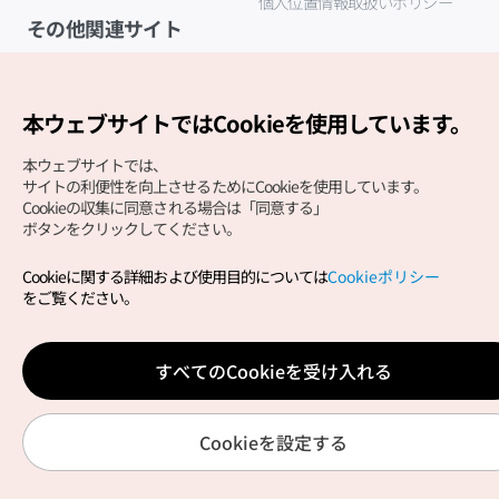
個人位置情報取扱いポリシー
その他関連サイト
韓国観光公社
K-MICE
本ウェブサイトではCookieを使用しています。
本ウェブサイトでは、
サイトの利便性を向上させるためにCookieを使用しています。
Cookieの収集に同意される場合は「同意する」
ボタンをクリックしてください。
Cookieに関する詳細および使用目的については
Cookieポリシー
Copyright (c) Korea Tourism Organization All Rights
をご覧ください。
Reserved.
サイトエラー報告
公式メール
japanese@knto.or.kr
すべてのCookieを受け入れる
Cookieを設定する