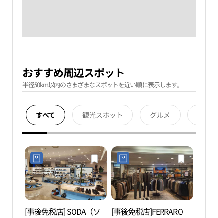
おすすめ周辺スポット
半径50km以内のさまざまなスポットを近い順に表示します。
すべて
観光スポット
グルメ
宿泊
[事後免税店] SODA（ソ
[事後免税店]FERRARO
ネッ