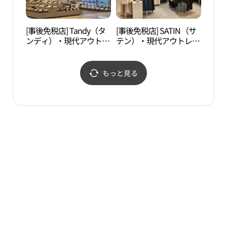
[事後免税店] Tandy（タ
[事後免税店] SATIN（サ
D-CU
ンディ）・現代アウトレ
テン）・現代アウトレッ
CEN
ットカサン（加山）店
トカサン（加山）店(샤
터）
(탠디 현대아울렛 가산점)
틴 현대아울렛 가산점)
もっと見る