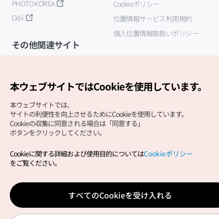
PHOTO KOREA
Cookieポリシー
Odii
位置情報サービス利用規約
個人位置情報取扱いポリシー
その他関連サイト
韓国観光公社
K-MICE
本ウェブサイトではCookieを使用しています。
本ウェブサイトでは、
サイトの利便性を向上させるためにCookieを使用しています。
Cookieの収集に同意される場合は「同意する」
ボタンをクリックしてください。
Cookieに関する詳細および使用目的については
Cookieポリシー
Copyright (c) Korea Tourism Organization All Rights
をご覧ください。
Reserved.
サイトエラー報告
公式メール
japanese@knto.or.kr
すべてのCookieを受け入れる