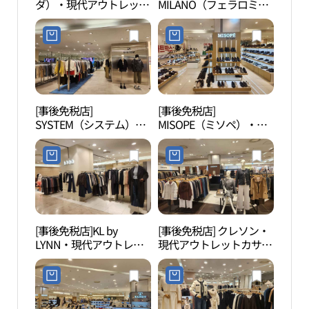
ダ）・現代アウトレット
MILANO（フェラロミラ
物館
カサン（加山）店(소다
ノ）・現代アウトレット
관）
현대아울렛 가산점)
カサン（加山）店(페라
로밀라노 현대아울렛 가
산점)
[事後免税店]
[事後免税店]
クル
SYSTEM（システム）・
MISOPE（ミソペ）・現
ム山
現代アウトレットカサン
代アウトレットカサン
름산
（加山）店(시스템 현대
（加山）店(미소페 현대
도시
아울렛 가산점)
아울렛 가산점)
[事後免税店]KL by
[事後免税店] クレソン・
道徳
LYNN・現代アウトレッ
現代アウトレットカサン
렁다
トカサン（加山）店(KL
（加山）店(크레송 현대
by LYNN 현대아울렛 가산
아울렛 가산점)
점)