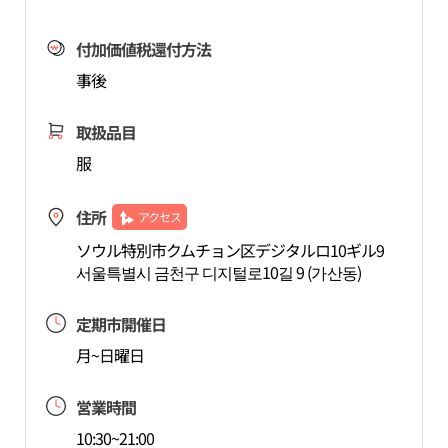
付加価値税還付方法
事後
取扱品目
服
住所
アクセス
ソウル特別市クムチョン区デジタルロ10ギル9
서울특별시 금천구 디지털로10길 9 (가산동)
定期市開催日
月~日曜日
営業時間
10:30~21:00