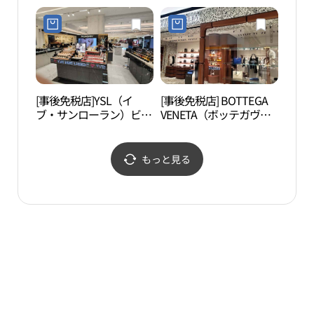
ド）レディース・ギャラ
ャラリア百貨店名品館
リア百貨店名品館EAST
EAST店(파텍필립 갤러리
店(톰포드 여성 갤러리아
아백화점 명품관 EAST점)
백화점 명품관 EAST점)
[事後免税店]YSL（イ
[事後免税店] BOTTEGA
マル
ブ・サンローラン）ビュ
VENETA（ボッテガヴェ
清潭
ーティー・ギャラリア百
ネタ）メンズ・ギャラリ
파 청
貨店名品館WEST店(입생
ア百貨店名品館WEST店
로랑뷰티 갤러리아백화
(보테가베네타 갤러리아
もっと見る
점 명품관 WEST점)
백화점 명품관 WEST점)