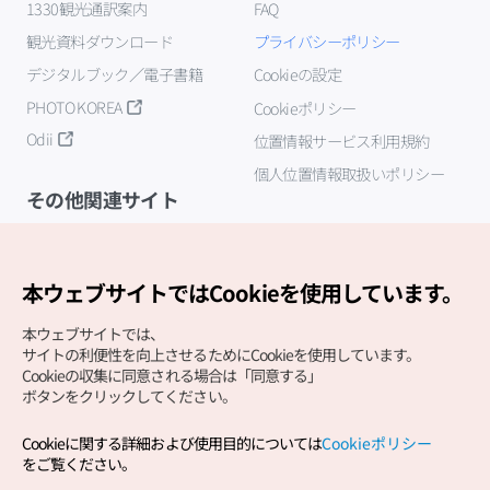
1330観光通訳案内
FAQ
観光資料ダウンロード
プライバシーポリシー
デジタルブック／電子書籍
Cookieの設定
PHOTO KOREA
Cookieポリシー
Odii
位置情報サービス利用規約
個人位置情報取扱いポリシー
その他関連サイト
韓国観光公社
K-MICE
本ウェブサイトではCookieを使用しています。
本ウェブサイトでは、
サイトの利便性を向上させるためにCookieを使用しています。
Cookieの収集に同意される場合は「同意する」
ボタンをクリックしてください。
Cookieに関する詳細および使用目的については
Cookieポリシー
Copyright (c) Korea Tourism Organization All Rights
をご覧ください。
Reserved.