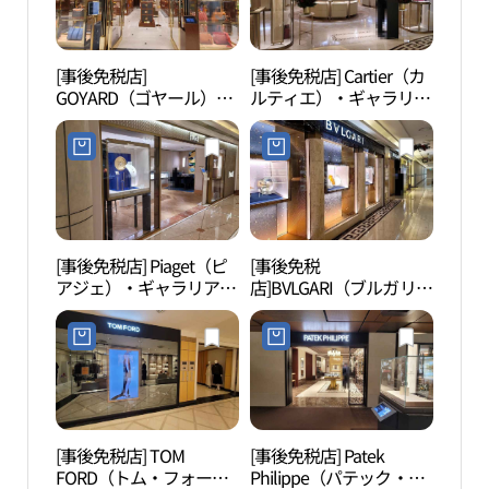
[事後免税店]
[事後免税店] Cartier（カ
フィ
GOYARD（ゴヤール）・
ルティエ）・ギャラリア
W（
ギャラリア百貨店名品館
百貨店名品館EAST店(까
EAST店(고야드 갤러리아
르띠에 갤러리아백화점
백화점 명품관 EAST점)
명품관 EAST점)
[事後免税店] Piaget（ピ
[事後免税
ヒャン
アジェ）・ギャラリア百
店]BVLGARI（ブルガリ）
貨店名品館EAST店(피아
ハイジュエリーフラッグ
제 갤러리아백화점 명품
シップストア・ギャラリ
관 EAST점)
ア百貨店名品館EAST店
(불가리 하이주얼리 플래
그십 스토어 갤러리아백
화점 명품관 EAST점)
[事後免税店] TOM
[事後免税店] Patek
パク
FORD（トム・フォー
Philippe（パテック・ギ
숙 화