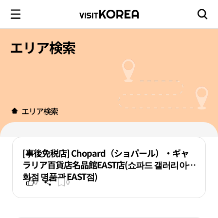
エリア検索
エリア検索
[事後免税店] Chopard（ショパール）・ギャ
ラリア百貨店名品館EAST店(쇼파드 갤러리아백
화점 명품관 EAST점)
0
0