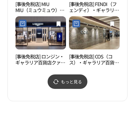
[事後免税店] MIU
[事後免税店] FENDI（フ
奉寧
MIU（ミュウミュウ）・
ェンディ）・ギャラリア
（수
ギャラリア百貨店クァン
百貨店クァンギョ（光
ギョ（光教）店(미우미
教）店(펜디 갤러리아백
우 갤러리아백화점 광교
화점 광교점)
점)
[事後免税店] ロンジン・
[事後免税店] COS（コ
深谷
ギャラリア百貨店クァン
ス）・ギャラリア百貨店
ギョ（光教）店(론진 갤
クァンギョ（光教）店
러리아백화점 광교점)
(COS 갤러리아백화점 광
교점)
もっと見る