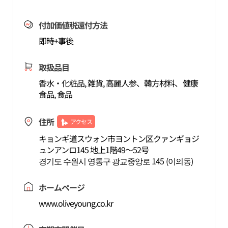
付加価値税還付方法
即時+事後
取扱品目
香水・化粧品, 雑貨, 高麗人参、韓方材料、健康
食品, 食品
住所
アクセス
キョンギ道スウォン市ヨントン区クァンギョジ
ュンアンロ145 地上1階49～52号
경기도 수원시 영통구 광교중앙로 145 (이의동)
ホームページ
www.oliveyoung.co.kr