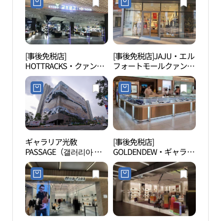
[事後免税店]
[事後免税店]JAJU・エル
光教
HOTTRACKS・クァンギ
フォートモールクァンギ
（광
ョ（光教）店(핫트랙스
ョ（光教）店(JAJU 엘포
망대
광교점)
트몰 광교점)
ギャラリア光敎
[事後免税店]
光敎
PASSAGE（갤러리아 광
GOLDENDEW・ギャラリ
공원
교 파사쥬）
ア百貨店クァンギョ（光
教）店(골든듀 갤러리아
백화점 광교점)