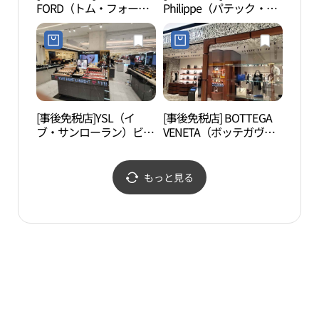
FORD（トム・フォー
Philippe（パテック・ギ
숙 화
ド）レディース・ギャラ
ャラリア百貨店名品館
リア百貨店名品館EAST
EAST店(파텍필립 갤러리
店(톰포드 여성 갤러리아
아백화점 명품관 EAST점)
백화점 명품관 EAST점)
[事後免税店]YSL（イ
[事後免税店] BOTTEGA
マル
ブ・サンローラン）ビュ
VENETA（ボッテガヴェ
清潭
ーティー・ギャラリア百
ネタ）メンズ・ギャラリ
파 청
貨店名品館WEST店(입생
ア百貨店名品館WEST店
로랑뷰티 갤러리아백화
(보테가베네타 갤러리아
もっと見る
점 명품관 WEST점)
백화점 명품관 WEST점)