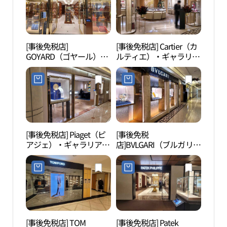
[事後免税店]
[事後免税店] Cartier（カ
フィ
GOYARD（ゴヤール）・
ルティエ）・ギャラリア
W（
ギャラリア百貨店名品館
百貨店名品館EAST店(까
EAST店(고야드 갤러리아
르띠에 갤러리아백화점
백화점 명품관 EAST점)
명품관 EAST점)
[事後免税店] Piaget（ピ
[事後免税
ヒャン
アジェ）・ギャラリア百
店]BVLGARI（ブルガリ）
貨店名品館EAST店(피아
ハイジュエリーフラッグ
제 갤러리아백화점 명품
シップストア・ギャラリ
관 EAST점)
ア百貨店名品館EAST店
(불가리 하이주얼리 플래
그십 스토어 갤러리아백
화점 명품관 EAST점)
[事後免税店] TOM
[事後免税店] Patek
パク