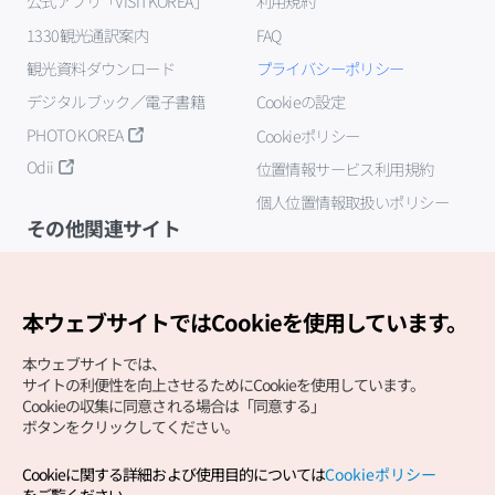
公式アプリ「VISITKOREA」
利用規約
1330観光通訳案内
FAQ
観光資料ダウンロード
プライバシーポリシー
デジタルブック／電子書籍
Cookieの設定
PHOTO KOREA
Cookieポリシー
Odii
位置情報サービス利用規約
個人位置情報取扱いポリシー
その他関連サイト
韓国観光公社
K-MICE
本ウェブサイトではCookieを使用しています。
本ウェブサイトでは、
サイトの利便性を向上させるためにCookieを使用しています。
Cookieの収集に同意される場合は「同意する」
ボタンをクリックしてください。
Cookieに関する詳細および使用目的については
Cookieポリシー
Copyright (c) Korea Tourism Organization All Rights