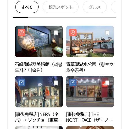
すべて
観光スポット
グルメ
宿泊
石峰陶磁器美術館（석봉
青草湖湖水公園（청초호
石峰
도자기미술관）
호수공원）
도자
[事後免税店] NEPA（ネ
[事後免税店] THE
束草
パ）・ソクチョ（束草）
NORTH FACE（ザ・ノー
초 엑
直営店(네파 속초직영점)
ス・フェイス）・ソクチ