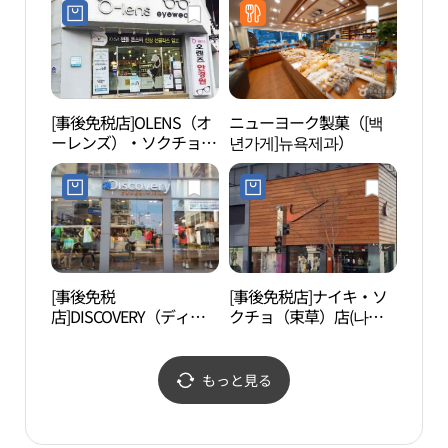
ョ（束草）店(노스페이
스 속초점)
[事後免税店]OLENS（オ
ニューヨーク製菓（[백
アバ
ーレンズ）・ソクチョ
년가게]뉴욕제과）
마을 
（束草）店(오렌즈 속초
점)
[事後免税
[事後免税店]ナイキ・ソ
永郞
店]DISCOVERY（ディス
クチョ（束草）店(나이
カバリー）・ソクチョ
키 속초점)
（束草）店(디스커버리
속초점)
もっと見る