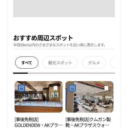
おすすめ周辺スポット
半径50km以内のさまざまなスポットを近い順に表示します。
すべて
観光スポット
グルメ
宿泊
[事後免税店]
[事後免税店]クムガン製
水原
GOLDENDEW・AKプラザ
靴・AKプラザスウォン