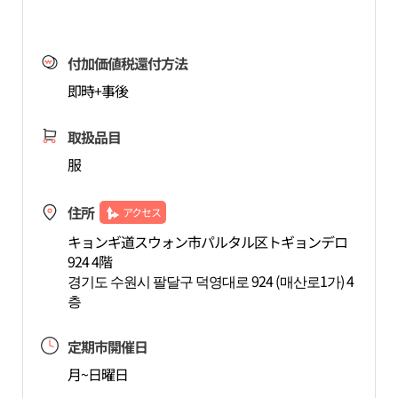
付加価値税還付方法
即時+事後
取扱品目
服
住所
アクセス
キョンギ道スウォン市パルタル区トギョンデロ
924 4階
경기도 수원시 팔달구 덕영대로 924 (매산로1가) 4
층
定期市開催日
月~日曜日