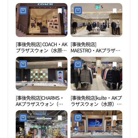
スウォン（水原）店(골
（水原）店(금강제화 AK
든듀 AK플라자 수원점)
플라자 수원점)
[事後免税店] COACH・AK
[事後免税店]
水原
プラザスウォン（水原）
MAESTRO・AKプラザス
방거
店(코치 AK플라자 수원점)
ウォン（水原）店(마에
스트로 AK플라자 수원점)
[事後免税店]CHARMS・
[事後免税店]kulte・AKプ
水原
AKプラザスウォン（水
ラザスウォン（水原）店
화성 
原）店(챰스 AK플라자 수
(쿨트 AK플라자 수원점)
원점)