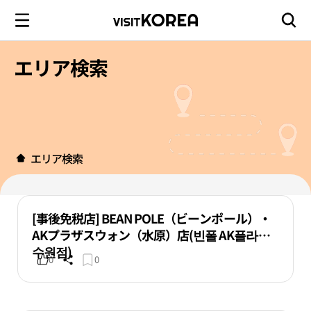
エリア検索
エリア検索
[事後免税店] BEAN POLE（ビーンポール）・
AKプラザスウォン（水原）店(빈폴 AK플라자
수원점)
0
0