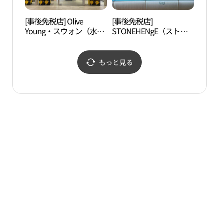
[事後免税店] Olive
[事後免税店]
正祖
Young・スウォン（水
STONEHENgE（ストー
테마
原）Ak駅舎店(올리브영
ンヘンジ）・AKプラザ
수원AK역사점)
スウォン（水原）店(스
톤헨지 AK플라자 수원점)
もっと見る