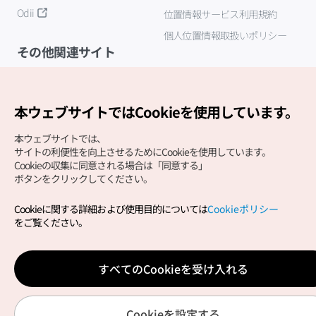
Odii
位置情報サービス利用規約
個人位置情報取扱いポリシー
その他関連サイト
韓国観光公社
K-MICE
本ウェブサイトではCookieを使用しています。
本ウェブサイトでは、
サイトの利便性を向上させるためにCookieを使用しています。
Cookieの収集に同意される場合は「同意する」
ボタンをクリックしてください。
Cookieに関する詳細および使用目的については
Cookieポリシー
Copyright (c) Korea Tourism Organization All Rights
をご覧ください。
Reserved.
サイトエラー報告
公式メール
japanese@knto.or.kr
すべてのCookieを受け入れる
Cookieを設定する