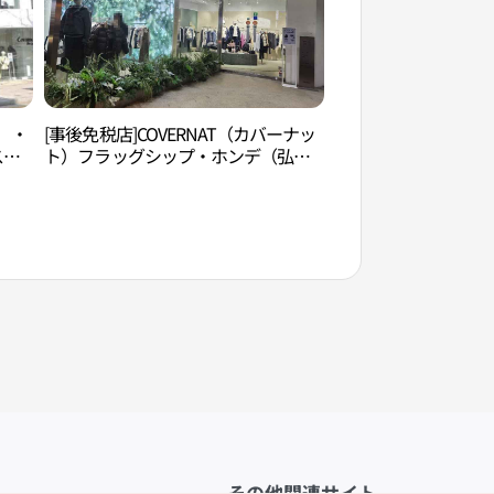
ト）・
[事後免税店]COVERNAT（カバーナッ
COCORY色彩研究
スト
ト）フラッグシップ・ホンデ（弘
리색채연구소（홍대
大）店(커버낫 플래그쉽 홍대점)
その他関連サイト