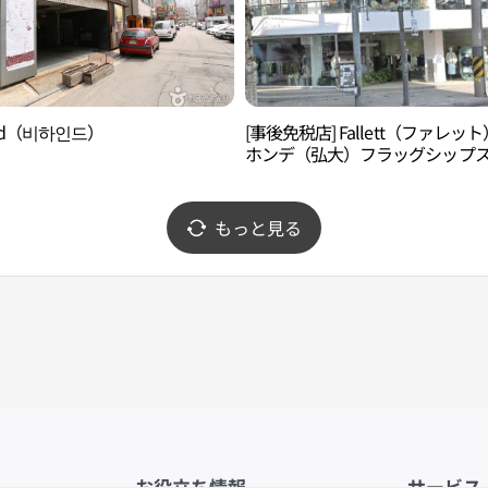
ind（비하인드）
[事後免税店] Fallett（ファレッ
ホンデ（弘大）フラッグシップ
ア(팔렛 홍대플래그십스토어)
もっと見る
お役立ち情報
サービス