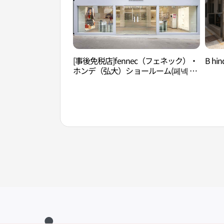
[事後免税店]fennec（フェネック）・
B h
ホンデ（弘大）ショールーム(페넥 홍
대 쇼룸)