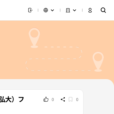
（弘大）フ
0
0