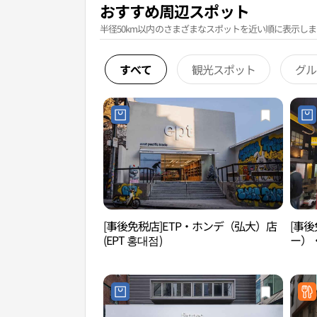
おすすめ周辺スポット
半径50km以内のさまざまなスポットを近い順に表示しま
すべて
観光スポット
グル
[事後免税店]ETP・ホンデ（弘大）店
[事後
(EPT 홍대점)
ー）
(렌즈