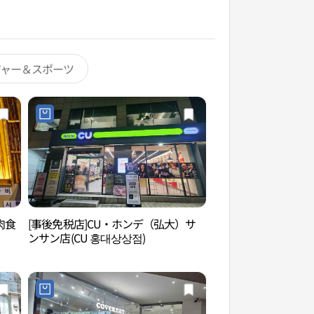
ジャー＆スポーツ
肉食
[事後免税店]CU・ホンデ（弘大）サ
KT&Gサンサンマダ
ンサン店(CU 홍대상상점)
（KT&G 상상마당