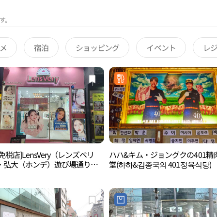
す。
メ
宿泊
ショッピング
イベント
レ
免税店]LensVery（レンズベリ
ハハ&キム・ジョングクの401精
・弘大（ホンデ）遊び場通り店
堂(하하&김종국의 401정육식당)
베리 홍대놀이터길점)