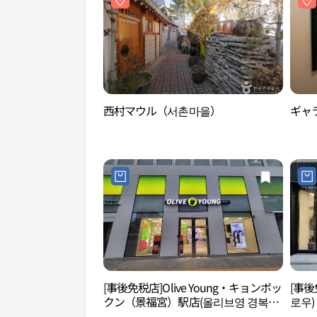
西村マウル（서촌마을）
ギャ
[事後免税店]Olive Young・キョンボッ
[事後
クン（景福宮）駅店(올리브영 경복궁
로우)
역점)