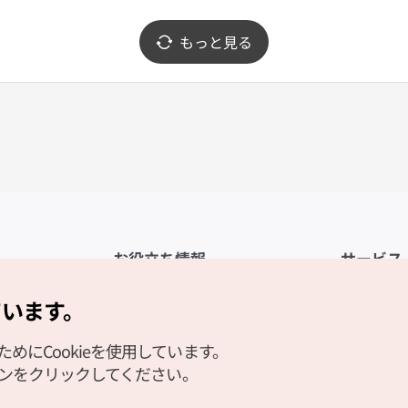
もっと見る
お役立ち情報
サービス
公式アプリ「VISITKOREA」
利用規約
ています。
1330観光通訳案内
FAQ
にCookieを使用しています。
観光資料ダウンロード
プライバシ
タンをクリックしてください。
デジタルブック／電子書籍
Cookieの