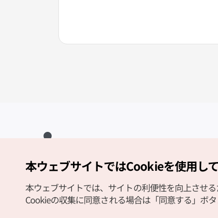
本ウェブサイトではCookieを使用し
Copyright (c) Korea Tourism Organization All Rights Reserved.
サイトエラー報告
公式メール
japanese@knto.or.kr
本ウェブサイトでは、サイトの利便性を向上させるため
Cookieの収集に同意される場合は「同意する」ボ