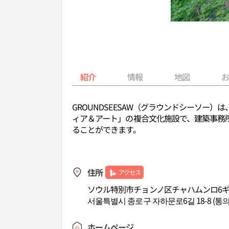
紹介
情報
地図
GROUNDSEESAW（グラウンドシーソ
ィア＆アート」の複合文化施設で、建築事務所「S
ることができます。
住所
アクセス
ソウル特別市チョンノ区チャハムンロ6ギル
서울특별시 종로구 자하문로6길 18-8 (통의
ホームページ