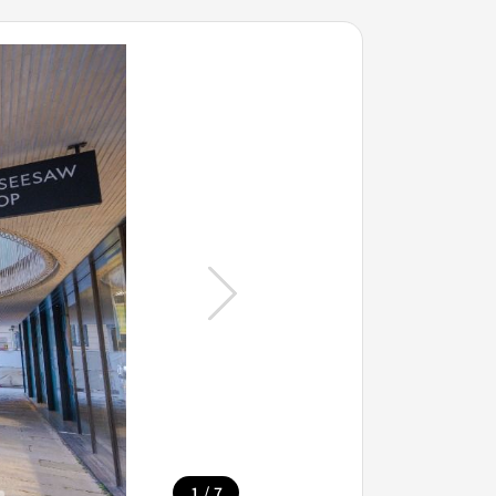
/
1
7