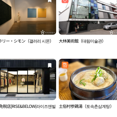
ラリー・シモン（갤러리 시몬）
大林美術館（대림미술관）
免税店]RISE&BELOW(라이즈앤빌
土俗村参鶏湯（토속촌삼계탕）