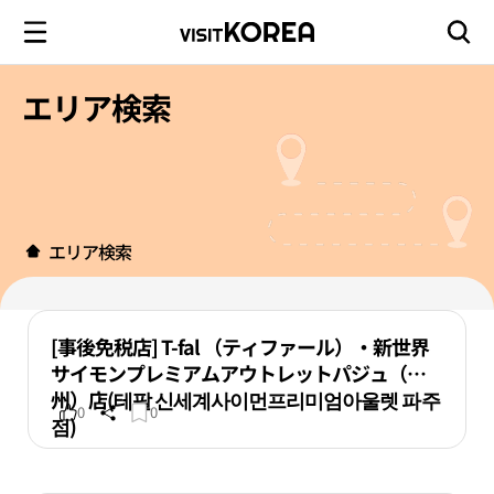
エリア検索
エリア検索
[事後免税店] T-fal （ティファール）・新世界
サイモンプレミアムアウトレットパジュ（坡
州）店(테팔 신세계사이먼프리미엄아울렛 파주
0
0
점)