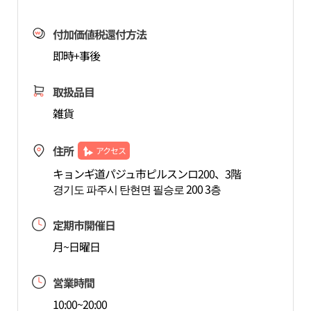
付加価値税還付方法
即時+事後
取扱品目
雑貨
住所
アクセス
キョンギ道パジュ市ピルスンロ200、3階
경기도 파주시 탄현면 필승로 200 3층
定期市開催日
月~日曜日
営業時間
10:00~20:00