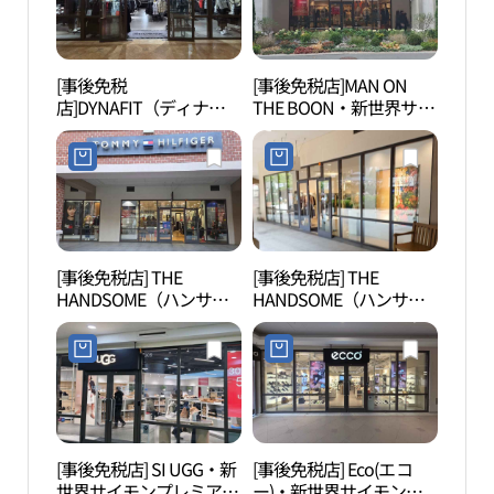
店(폴로랄프로렌 신세계
州）店(내셔널지오그래
산]）
사이먼프리미엄아울렛
픽 신세계사이먼프리미
파주점)
엄아울렛 파주점)
[事後免税
[事後免税店]MAN ON
京機
店]DYNAFIT（ディナフ
THE BOON・新世界サイ
ンパス
ィット）コリア・新世界
モンプレミアムアウトレ
주캠퍼
サイモンプレミアムアウ
ットパジュ（坡州）店
トレットパジュ（坡州）
(맨온더분 신세계사이먼
店(다이나핏코리아 신세
프리미엄아울렛 파주점)
계사이먼프리미엄아울렛
파주점)
[事後免税店] THE
[事後免税店] THE
タイ
HANDSOME（ハンサ
HANDSOME（ハンサ
物館
ム）Tommy Hilfiger（ト
ム）SJSJ・新世界サイ
박물
ミー ヒルフィガー）・
モンプレミアムアウトレ
新世界サイモンプレミア
ットパジュ（坡州）店
ムアウトレットパジュ
(SJSJ 신세계사이먼프리
（坡州）店(타미힐피거
미엄아울렛 파주점)
신세계사이먼프리미엄아
울렛 파주점)
[事後免税店] SI UGG・新
[事後免税店] Eco(エコ
烏頭
世界サイモンプレミアム
ー)・新世界サイモンプ
산 통