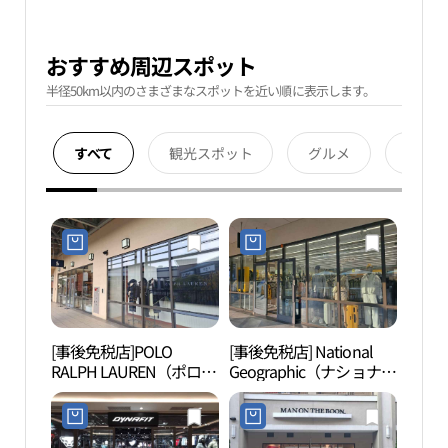
おすすめ周辺スポット
半径50km以内のさまざまなスポットを近い順に表示します。
すべて
観光スポット
グルメ
宿泊
[事後免税店]POLO
[事後免税店] National
坡州
RALPH LAUREN（ポロラ
Geographic（ナショナル
王后
ルフローレン）・新世界
ジオグラフィック）・新
産（
サイモンプレミアムアウ
世界サイモンプレミアム
장릉
トレットパジュ（坡州）
アウトレットパジュ（坡
[유네