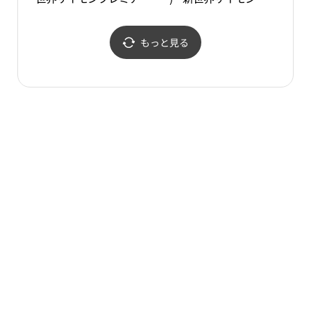
アウトレットパジュ（坡
レミアムアウトレットパ
州）店(UGG 신세계사이
ジュ（坡州）店(에코 신
먼프리미엄아울렛 파주
세계사이먼프리미엄아울
もっと見る
점)
렛 파주점)