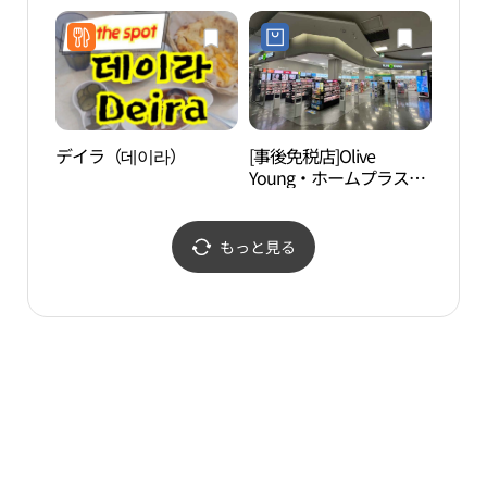
グシンダン（大邱新塘）
明大）店(올리브영 계명
店(정관장 대구신장점)
대점)
デイラ（데이라）
[事後免税店]Olive
沙門
Young・ホームプラスソ
주막
ンソ（城西）店(올리브
영 홈플러스성서점)
もっと見る