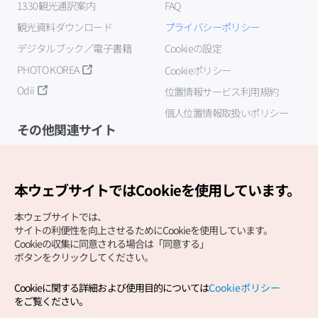
1330観光通訳案内
FAQ
観光資料ダウンロード
プライバシーポリシー
デジタルブック／電子書籍
Cookieの設定
PHOTO KOREA
Cookieポリシー
Odii
位置情報サービス利用規約
個人位置情報取扱いポリシー
その他関連サイト
韓国観光公社
K-MICE
本ウェブサイトではCookieを使用しています。
本ウェブサイトでは、
サイトの利便性を向上させるためにCookieを使用しています。
Cookieの収集に同意される場合は「同意する」
ボタンをクリックしてください。
Cookieに関する詳細および使用目的については
Cookieポリシー
Copyright (c) Korea Tourism Organization All Rights
をご覧ください。
Reserved.