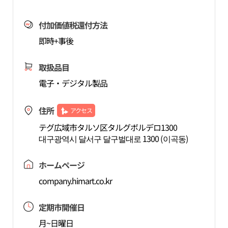
付加価値税還付方法
即時+事後
取扱品目
電子・デジタル製品
住所
アクセス
テグ広域市タルソ区タルグボルデロ1300
대구광역시 달서구 달구벌대로 1300 (이곡동)
ホームページ
company.himart.co.kr
定期市開催日
月~日曜日