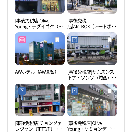
[事後免税店]Olive
[事後免税
大明
Young・テグイゴク（大
店]ARTBOX（アートボッ
지）
邱梨谷）店(올리브영 대
クス）・テグソンソ（大
구이곡점)
邱城西）店(아트박스 대
구성서점)
AWホテル（AW호텔）
[事後免税店]サムスンス
The
トア・ソンソ（城西）
문화
(삼성스토어 성서)
[事後免税店]チョングァ
[事後免税店]Olive
花園
ンジャン（正官庄）・テ
Young・ケミョンデ（啓