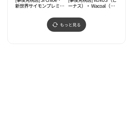
新世界サイモンプレミア
ーナス）・ Wacoal（ワ
자세
ムアウトレットヨジュ
コール）・新世界サイモ
（驪州）店(끌로에 신세
ンプレミアムアウトレッ
계사이먼프리미엄아울렛
トヨジュ（驪州）店(비
もっと見る
여주점)
너스/와코루 신세계사이
먼프리미엄아울렛 여주
점)