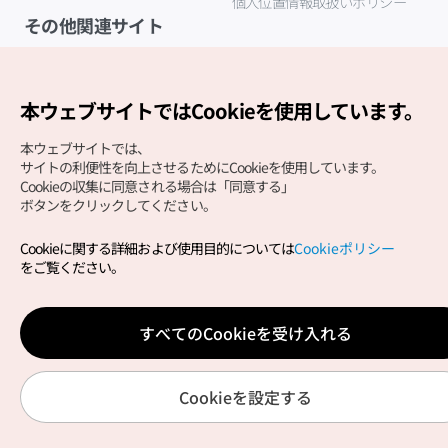
個人位置情報取扱いポリシー
その他関連サイト
韓国観光公社
K-MICE
本ウェブサイトではCookieを使用しています。
本ウェブサイトでは、
サイトの利便性を向上させるためにCookieを使用しています。
Cookieの収集に同意される場合は「同意する」
ボタンをクリックしてください。
Cookieに関する詳細および使用目的については
Cookieポリシー
Copyright (c) Korea Tourism Organization All Rights
をご覧ください。
Reserved.
サイトエラー報告
公式メール
japanese@knto.or.kr
すべてのCookieを受け入れる
Cookieを設定する