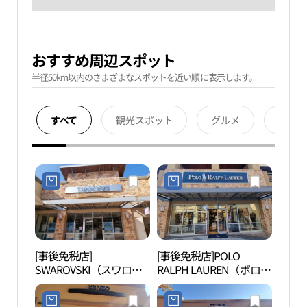
おすすめ周辺スポット
半径50km以内のさまざまなスポットを近い順に表示します。
すべて
観光スポット
グルメ
宿泊
[事後免税店]
[事後免税店]POLO
明成
SWAROVSKI（スワロフ
RALPH LAUREN（ポロラ
생가
スキー）・新世界サイモ
ルフローレン）・新世界
ンプレミアムアウトレッ
サイモンプレミアムアウ