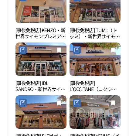
トヨジュ（驪州）店(스
トレットヨジュ（驪州）
와로브스키 신세계사이
店(폴로랄프로렌 신세계
먼프리미엄아울렛 여주
사이먼프리미엄아울렛
점)
여주점)
[事後免税店] KENZO・新
[事後免税店] TUMI:（ト
驪州
世界サイモンプレミアム
ゥミ）・新世界サイモン
관）
アウトレットヨジュ（驪
プレミアムアウトレット
州）店(겐조 신세계사이
ヨジュ（驪州）店(투미
먼프리미엄아울렛 여주
신세계사이먼프리미엄아
점)
울렛 여주점)
[事後免税店] IDL
[事後免税店]
神勒
SANDRO・新世界サイモ
L'OCCITANE（ロクシタ
（여
ンプレミアムアウトレッ
ン）・新世界サイモンプ
トヨジュ（驪州）店(산
レミアムアウトレットヨ
드로 신세계사이먼프리
ジュ（驪州）店(록시땅
미엄아울렛 여주점)
신세계사이먼프리미엄아
울렛 여주점)
[事後免税店] SI Chloé・
[事後免税店] VENUS（ビ
驪州