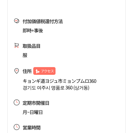
付加価値税還付方法
即時+事後
取扱品目
服
住所
アクセス
キョンギ道ヨジュ市ミョンプムロ360
경기도 여주시 명품로 360 (상거동)
定期市開催日
月~日曜日
営業時間