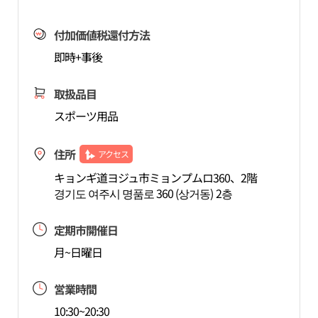
付加価値税還付方法
即時+事後
取扱品目
スポーツ用品
住所
アクセス
キョンギ道ヨジュ市ミョンプムロ360、2階
경기도 여주시 명품로 360 (상거동) 2층
定期市開催日
月~日曜日
営業時間
10:30~20:30