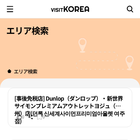
エリア検索
エリア検索
[事後免税店] Dunlop（ダンロップ）・新世界
サイモンプレミアムアウトレットヨジュ（驪
州）店(던롭 신세계사이먼프리미엄아울렛 여주
0
0
점)