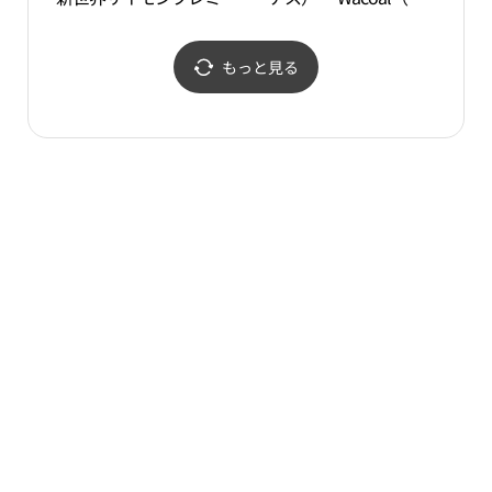
ムアウトレットヨジュ
コール）・新世界サイモ
（驪州）店(끌로에 신세
ンプレミアムアウトレッ
계사이먼프리미엄아울렛
トヨジュ（驪州）店(비
もっと見る
여주점)
너스/와코루 신세계사이
먼프리미엄아울렛 여주
점)