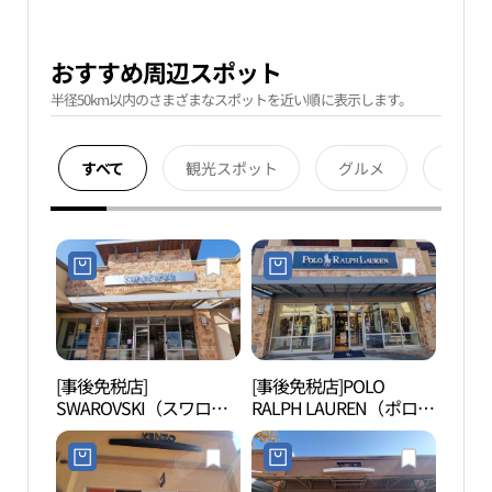
おすすめ周辺スポット
半径50km以内のさまざまなスポットを近い順に表示します。
すべて
観光スポット
グルメ
宿泊
[事後免税店]
[事後免税店]POLO
明成
SWAROVSKI（スワロフ
RALPH LAUREN（ポロラ
생가
スキー）・新世界サイモ
ルフローレン）・新世界
ンプレミアムアウトレッ
サイモンプレミアムアウ
トヨジュ（驪州）店(스
トレットヨジュ（驪州）