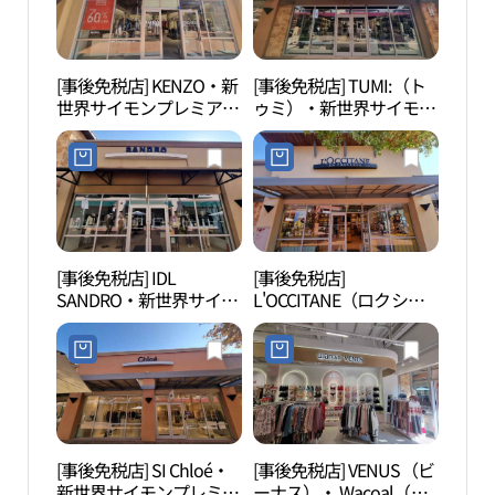
와로브스키 신세계사이
店(폴로랄프로렌 신세계
먼프리미엄아울렛 여주
사이먼프리미엄아울렛
점)
여주점)
[事後免税店] KENZO・新
[事後免税店] TUMI:（ト
驪州
世界サイモンプレミアム
ゥミ）・新世界サイモン
관）
アウトレットヨジュ（驪
プレミアムアウトレット
州）店(겐조 신세계사이
ヨジュ（驪州）店(투미
먼프리미엄아울렛 여주
신세계사이먼프리미엄아
점)
울렛 여주점)
[事後免税店] IDL
[事後免税店]
神勒
SANDRO・新世界サイモ
L'OCCITANE（ロクシタ
（여
ンプレミアムアウトレッ
ン）・新世界サイモンプ
トヨジュ（驪州）店(산
レミアムアウトレットヨ
드로 신세계사이먼프리
ジュ（驪州）店(록시땅
미엄아울렛 여주점)
신세계사이먼프리미엄아
울렛 여주점)
[事後免税店] SI Chloé・
[事後免税店] VENUS（ビ
驪州
新世界サイモンプレミア
ーナス）・ Wacoal（ワ
자세