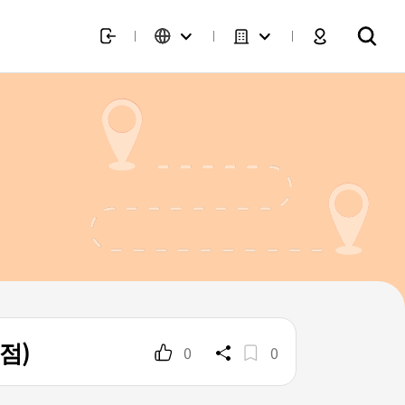
점)
0
0