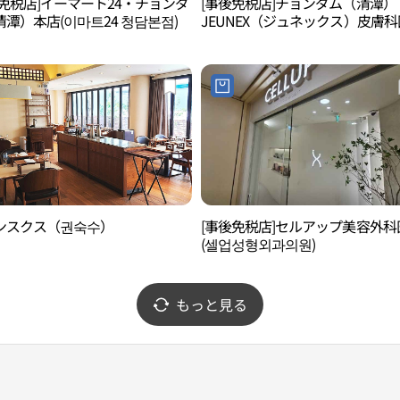
後免税店]イーマート24・チョンダ
[事後免税店]チョンダム（清潭）
潭）本店(이마트24 청담본점)
JEUNEX（ジュネックス）皮膚
(청담쥬넥스피부과의원)
ンスクス（권숙수）
[事後免税店]セルアップ美容外科
(셀업성형외과의원)
もっと見る