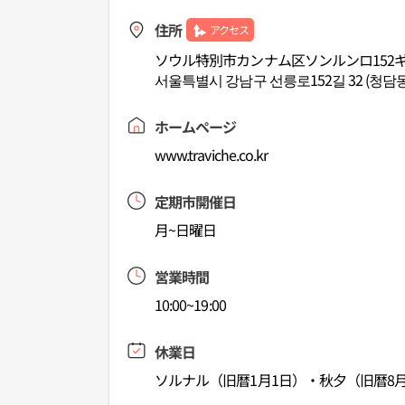
住所
アクセス
ソウル特別市カンナム区ソンルンロ152ギル
서울특별시 강남구 선릉로152길 32 (청담동)
ホームページ
www.traviche.co.kr
定期市開催日
月~日曜日
営業時間
10:00~19:00
休業日
ソルナル（旧暦1月1日）・秋夕（旧暦8月