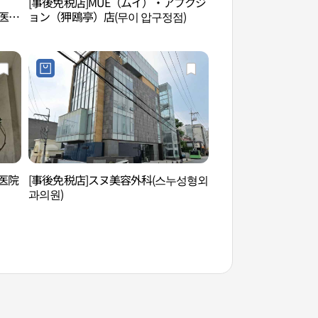
[事後免税店]MUE（ムイ）・アプクジ
フィギュアミュージ
科医院
ョン（狎鴎亭）店(무이 압구정점)
뮤지엄W）
医院
[事後免税店]スヌ美容外科(스누성형외
パク・ヨスク画廊（
과의원)