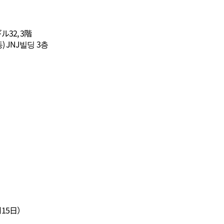
32, 3階
 JNJ빌딩 3층
15日）