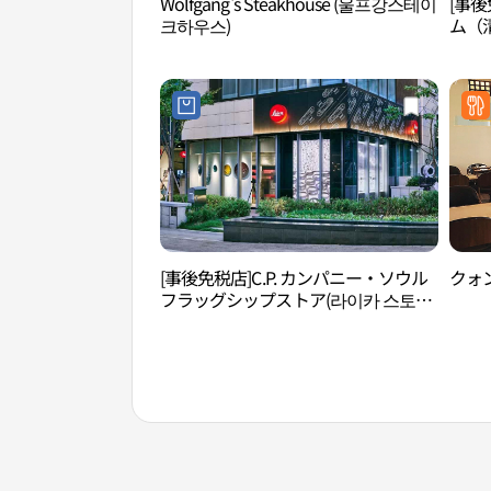
Wolfgang's Steakhouse (울프강스테이
[事
크하우스)
ム（清
[事後免税店]C.P. カンパニー・ソウル
クォ
フラッグシップストア(라이카 스토어
청담)