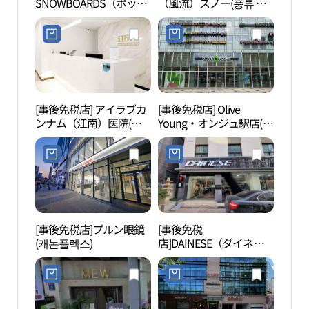
SNOWBOARDS（ポップ
（風流）スノー(풍류 스
아트
スノーボード）(팝스노
노우)
우보드)
[事後免税店] アイラブカ
[事後免税店] Olive
O H
ンナム（江南）医院(아
Young・オンジュ駅店(올
이러브강남의원)
리브영 언주역점)
[事後免税店]プルン眼鏡
[事後免税
ヘマ
(캐논플렉스)
店]DAINESE（ダイネー
디오
ゼ）D-Store・ソウル(다
이네즈 디스토어 서울)