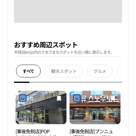
おすすめ周辺スポット
半径50km以内のさまざまなスポットを近い順に表示します。
すべて
観光スポット
グルメ
宿泊
[事後免税店]POP
[事後免税店]プンニュ
LGア