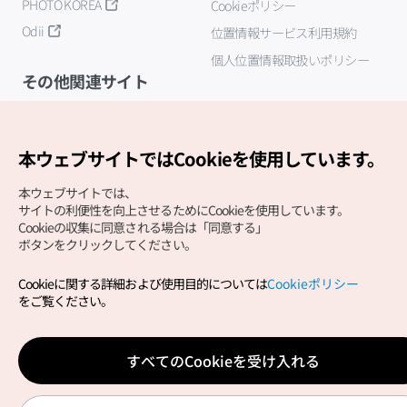
PHOTO KOREA
Cookieポリシー
Odii
位置情報サービス利用規約
個人位置情報取扱いポリシー
その他関連サイト
韓国観光公社
K-MICE
本ウェブサイトではCookieを使用しています。
本ウェブサイトでは、
サイトの利便性を向上させるためにCookieを使用しています。
Cookieの収集に同意される場合は「同意する」
ボタンをクリックしてください。
Cookieに関する詳細および使用目的については
Cookieポリシー
Copyright (c) Korea Tourism Organization All Rights
をご覧ください。
Reserved.
サイトエラー報告
公式メール
japanese@knto.or.kr
すべてのCookieを受け入れる