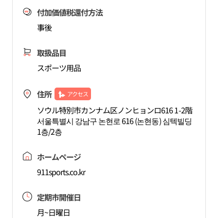
付加価値税還付方法
事後
取扱品目
スポーツ用品
住所
アクセス
ソウル特別市カンナム区ノンヒョンロ616 1-2階
서울특별시 강남구 논현로 616 (논현동) 심텍빌딩
1층/2층
ホームページ
911sports.co.kr
定期市開催日
月~日曜日