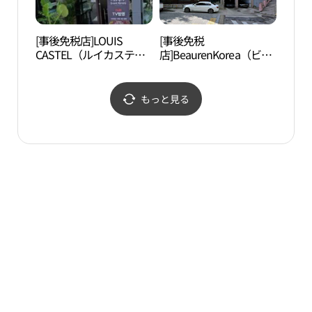
[事後免税店]LOUIS
[事後免税
マル
CASTEL（ルイカステ
店]BeaurenKorea（ビュ
清潭
ル）・サムソン（三成）
ーレンコリア）(뷰렌코
파 청
店(프레임몬타나 본점)
리아)
もっと見る