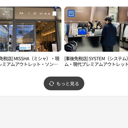
프리미엄아울렛 송도점)
점)
免税店] MISSHA（ミシャ）・現
[事後免税店] SYSTEM（システ
レミアムアウトレット・ソンド
ム・現代プレミアムアウトレッ
島）店(미샤 현대프리미엄아울렛
ソンド（松島）店(시스템옴므 현
)
리미엄아울렛 송도점)
もっと見る