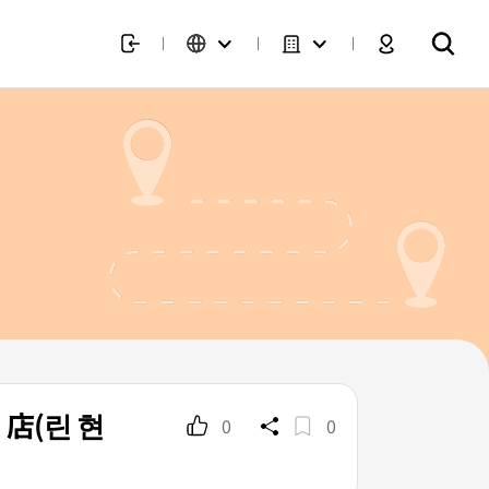
店(린 현
0
0