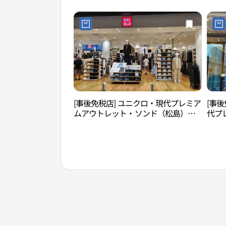
샵 현대프리미엄아울렛송도점)
현대
[事後免税店] ユニクロ・現代プレミア
[事後
ムアウトレット・ソンド（松島）店
代プ
(유니클로 현대프리미엄아울렛 송도
（松
점)
송도점