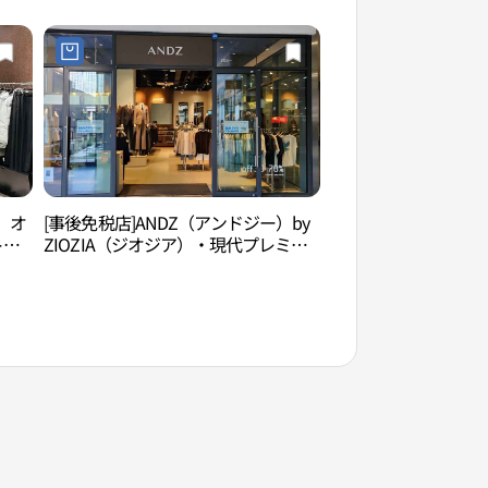
（松島）店(폴로랄프로렌 현대프리미
엄아울렛 송도점)
ム）オ
[事後免税店]ANDZ（アンドジー）by
国立世界文字博物館
ト・
ZIOZIA（ジオジア）・現代プレミア
박물관）
대프
ムアウトレットソンド（松島）店(앤
드지 바이 지오지아 현대프리미엄아울
렛 송도점)