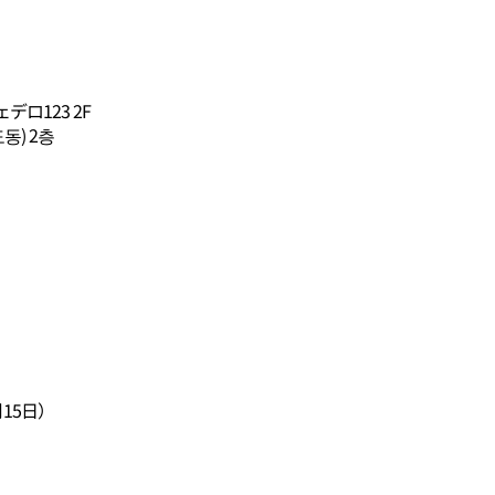
ロ123 2F
동) 2층
15日）