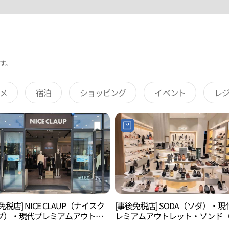
す。
メ
宿泊
ショッピング
イベント
レ
免税店] NICE CLAUP（ナイスク
[事後免税店] SODA（ソダ）・現
プ）・現代プレミアムアウトレ
レミアムアウトレット・ソンド
・ソンド（松島）店(나이스클랍
島）店(소다 현대프리미엄아울렛