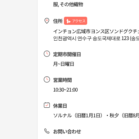
服, その他織物
住所
アクセス
インチョン広域市ヨンス区ソンドグクチェデ
인천광역시 연수구 송도국제대로 123 (송도
定期市開催日
月~日曜日
営業時間
10:30~21:00
休業日
ソルナル（旧暦1月1日）・秋夕（旧暦8月
お問い合わせ