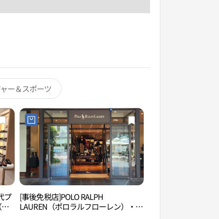
ジャー＆スポーツ
代プ
[事後免税店]POLO RALPH
松島コンベンシア（
（松
LAUREN（ポロラルフローレン）・現
 송도
代プレミアムアウトレットソンド