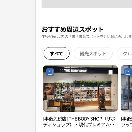
おすすめ周辺スポット
半径50km以内のさまざまなスポットを近い順に表示しま
すべて
観光スポット
グル
[事後免税店] THE BODY SHOP（ザボ
[事後
ディショップ）・現代プレミアムア
ラッ
ウトレットソンド（松島）店(더바디
ット