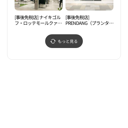
[事後免税店] ナイキゴル
[事後免税店]
道徳
フ・ロッテモールクァン
PRENDANG（プランタ
렁다
ミョン（光明）店(나이
ン）・ロッテモールクァ
키골프 롯데몰 광명점)
ンミョン（光明）店(쁘
렝땅 롯데몰 광명점)
もっと見る