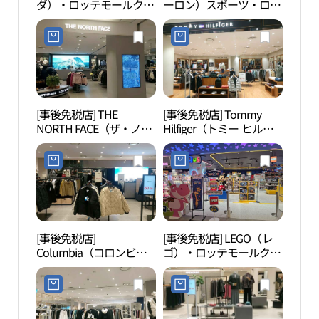
ダ）・ロッテモールクァ
ーロン）スポーツ・ロッ
관）
ンミョン（光明）店(소
テモールクァンミョン
다 롯데몰 광명점)
（光明）店(코오롱스포
츠 롯데몰 광명점)
[事後免税店] THE
[事後免税店] Tommy
クル
NORTH FACE（ザ・ノー
Hilfiger（トミー ヒルフ
ム山
ス・フェイス）・ロッテ
ィガー）・ロッテモール
름산
モールクァンミョン（光
クァンミョン（光明）店
도시
明）店(노스페이스 롯데
(타미힐피거 롯데몰 광명
몰 광명점)
점)
[事後免税店]
[事後免税店] LEGO（レ
光明市
Columbia（コロンビ
ゴ）・ロッテモールクァ
민체육
ア）・ロッテモールクァ
ンミョン（光明）店(레
ンミョン（光明）店(컬
고 롯데몰 광명점)
럼비아 롯데몰 광명점)