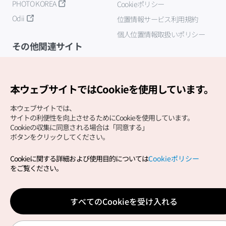
PHOTO KOREA
Cookieポリシー
Odii
位置情報サービス利用規約
個人位置情報取扱いポリシー
その他関連サイト
韓国観光公社
K-MICE
本ウェブサイトではCookieを使用しています。
本ウェブサイトでは、
サイトの利便性を向上させるためにCookieを使用しています。
Cookieの収集に同意される場合は「同意する」
ボタンをクリックしてください。
Cookieに関する詳細および使用目的については
Cookieポリシー
Copyright (c) Korea Tourism Organization All Rights
をご覧ください。
Reserved.
サイトエラー報告
公式メール
japanese@knto.or.kr
すべてのCookieを受け入れる