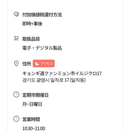
付加価値税還付方法
即時+事後
取扱品目
電子・デジタル製品
住所
アクセス
キョンギ道クァンミョン市イルジクロ17
경기도 광명시 일직로 17 (일직동)
定期市開催日
月~日曜日
営業時間
10:30~21:00