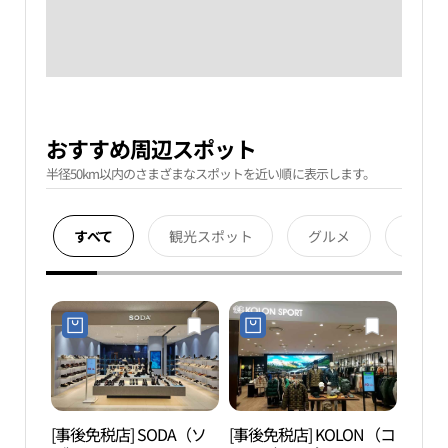
おすすめ周辺スポット
半径50km以内のさまざまなスポットを近い順に表示します。
すべて
観光スポット
グルメ
宿泊
[事後免税店] SODA（ソ
[事後免税店] KOLON（コ
忠賢