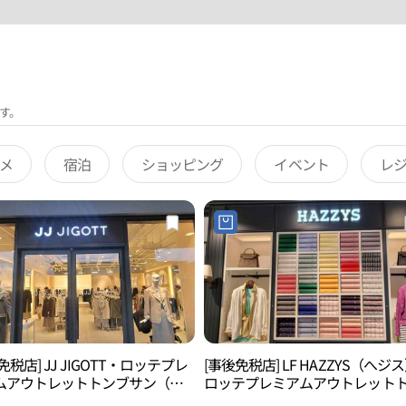
す。
メ
宿泊
ショッピング
イベント
レ
免税店] JJ JIGOTT・ロッテプレ
[事後免税店] LF HAZZYS（へジ
ムアウトレットトンブサン（東
ロッテプレミアムアウトレット
）店(JJ지고트 롯데프리미엄아울
ブサン（東釜山）店(헤지스 롯데