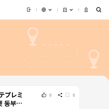
ッテプレミ
0
0
 동부산