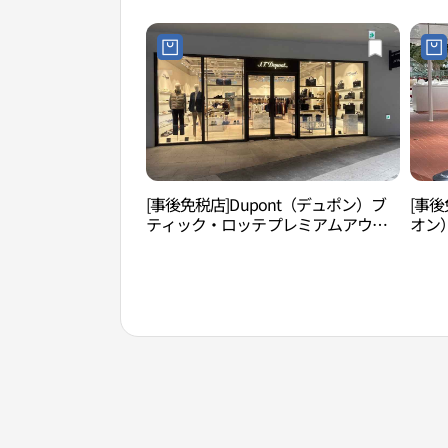
엄아울렛 동부산점)
렛 동
[事後免税店]Dupont（デュポン）ブ
[事後
ティック・ロッテプレミアムアウト
オン
レットトンブサン（東釜山）店(듀퐁
サン
부틱 롯데프리미엄아울렛 동부산점)
메종 