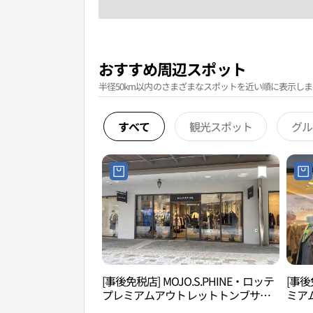
おすすめ周辺スポット
半径50km以内のさまざまなスポットを近い順に表示しま
すべて
観光スポット
グル
[事後免税店] MOJO.S.PHINE・ロッテ
[事後
プレミアムアウトレットトンブサン
ミア
（東釜山）店(모조에스핀 롯데프리미
釜山