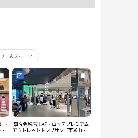
ジャー＆スポーツ
ス）・
[事後免税店] LAP・ロッテプレミアム
ロッテワールドアド
トン
アウトレットトンブサン（東釜山）
（롯데월드 어드벤처
프리
店(LAP 롯데프리미엄아울렛 동부산점)