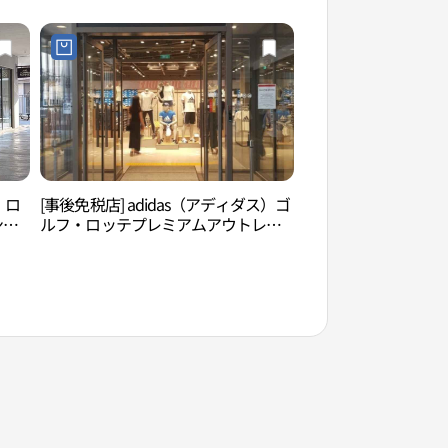
Y・ロ
[事後免税店] adidas（アディダス）ゴ
オシリア海岸散策路
ンブ
ルフ・ロッテプレミアムアウトレッ
산책로）
데프
トトンブサン（東釜山）店(아디다스
골프 롯데프리미엄아울렛 동부산점)