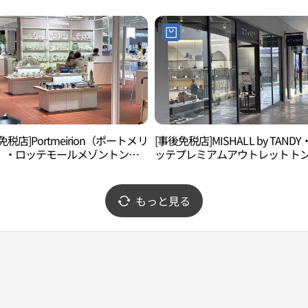
부산점)
미엄아울렛 동부산점)
免税店]Portmeirion（ポートメリ
[事後免税店]MISHALL by TAND
）・ロッテモールメゾントンブ
ッテプレミアムアウトレットト
（東釜山）店(포트메리온 롯데몰
サン（東釜山）店(미셸by탠디 롯
동부산점)
리미엄아울렛 동부산점)
もっと見る