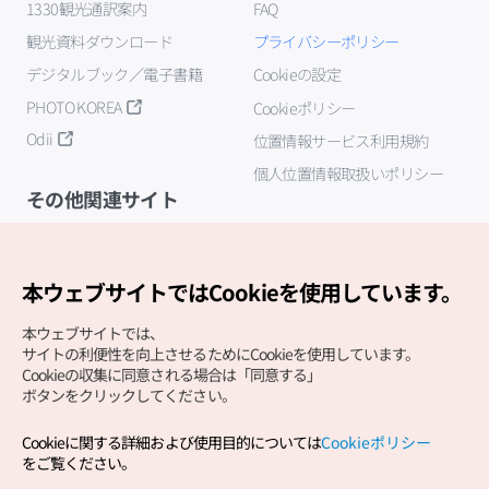
1330観光通訳案内
FAQ
観光資料ダウンロード
プライバシーポリシー
デジタルブック／電子書籍
Cookieの設定
PHOTO KOREA
Cookieポリシー
Odii
位置情報サービス利用規約
個人位置情報取扱いポリシー
その他関連サイト
韓国観光公社
K-MICE
本ウェブサイトではCookieを使用しています。
本ウェブサイトでは、
サイトの利便性を向上させるためにCookieを使用しています。
Cookieの収集に同意される場合は「同意する」
ボタンをクリックしてください。
Cookieに関する詳細および使用目的については
Cookieポリシー
Copyright (c) Korea Tourism Organization All Rights
をご覧ください。
Reserved.