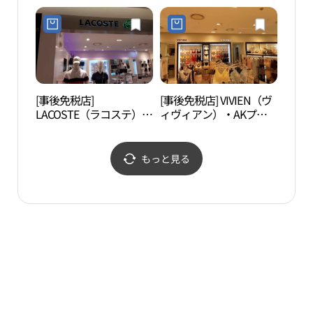
キッズ・AKプラザウォ
ン）・AKプラザウォン
（원
ンジュ（原州）店(캉골
ジュ（原州）店(베네통
밸리 
키즈 AK플라자 원주점)
AK플라자 원주점)
장）
[事後免税店]
[事後免税店] VIVIEN（ヴ
小金
LACOSTE（ラコステ）・
ィヴィアン）・AKプラ
（소
AKプラザウォンジュ
ザウォンジュ（原州）店
（原州）店(라코스테 AK
(비비안 AK플라자 원주점)
플라자 원주점)
もっと見る