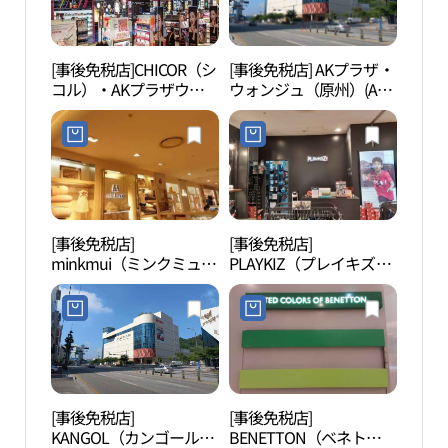
[事後免税店]CHICOR（シ
[事後免税店] AKプラザ・
原州
コル）・AKプラザウォ
ウォンジュ（原州）(AK
（원
ンジュ（原州）店(시코
플라자 원주)
르 AK플라자 원주점)
[事後免税店]
[事後免税店]
原州
minkmui（ミンクミュ
PLAYKIZ（プレイキズ）
원감
ー）・AKプラザウォン
プロ・AKプラザウォン
ジュ（原州）店(밍크뮤
ジュ（原州）店(플레이
AK플라자 원주점)
키즈프로 AK플라자 원주
점)
[事後免税店]
[事後免税店]
原州
KANGOL（カンゴール）
BENETTON（ベネト
ー 