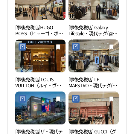
[事後免税店]HUGO
[事後免税店] Galaxy-
エコ
BOSS（ヒューゴ・ボ
Lifestyle・現代テグ(갤럭
グ体
ス）・ザ・現代テグ（大
시라이프스타일 현대백
체험
邱）(휴고보스 현대백화
화점 더현대 대구)
점 더현대 대구)
[事後免税店] LOUIS
[事後免税店] LF
大邱
VUITTON（ルイ・ヴィ
MAESTRO・現代テグ(마
（대구
トン）・現代テグ(루이
에스트로 현대백화점 더
물관
비통 현대백화점 더현대
현대 대구)
대구)
[事後免税店]ザ・現代テ
[事後免税店] GUCCI（グ
李相