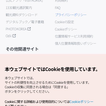
公式アプリ「VISITKOREA」
利用規約
1330観光通訳案内
FAQ
観光資料ダウンロード
プライバシーポリシー
デジタルブック／電子書籍
Cookieの設定
PHOTO KOREA
Cookieポリシー
Odii
位置情報サービス利用規約
個人位置情報取扱いポリシー
その他関連サイト
韓国観光公社
K-MICE
本ウェブサイトではCookieを使用しています。
本ウェブサイトでは、
サイトの利便性を向上させるためにCookieを使用しています。
Cookieの収集に同意される場合は「同意する」
ボタンをクリックしてください。
Cookieに関する詳細および使用目的については
Cookieポリシー
Copyright (c) Korea Tourism Organization All Rights