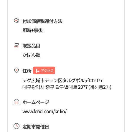
付加価値税還付方法
即時+事後
取扱品目
かばん類
住所
アクセス
テグ広域市チュン区タルグボルデロ2077
대구광역시 중구 달구벌대로 2077 (계산동2가)
ホームページ
www.fendi.com/kr-ko/
定期市開催日