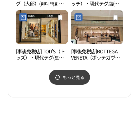
グ（大邱）(현대백화점
ッチ）・現代テグ店(구
택）
더현대 대구)
찌 현대백화점 더현대 대
구)
[事後免税店] TOD'S（ト
[事後免税店]BOTTEGA
徐相
ッズ）・現代テグ(토즈
VENETA（ボッテガヴェ
택）
현대백화점 더현대 대구)
ネタ）・ザ・現代テグ
（大邱）(보테가베네타
현대백화점 더현대 대구)
もっと見る