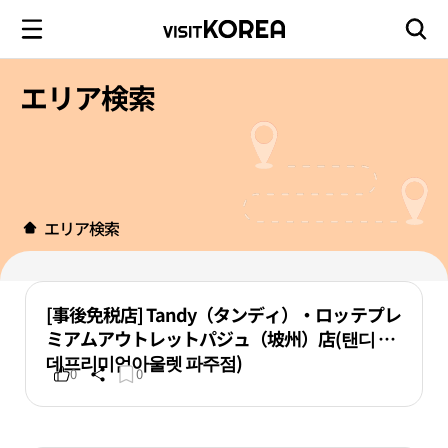
エリア検索
エリア検索
[事後免税店] Tandy（タンディ）・ロッテプレ
ミアムアウトレットパジュ（坡州）店(탠디 롯
데프리미엄아울렛 파주점)
0
0