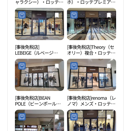
ャラクシー）・ロッテプ
ホ）・ロッテプレミアム
レミアムアウトレットパ
アウトレットパジュ（坡
ジュ（坡州）店(갤럭시
州）店(구호 롯데프리미
롯데프리미엄아울렛 파
엄아울렛 파주점)
주점)
[事後免税店]
[事後免税店]Theory（セ
坡州 
LEBEIGE（ルベージ
オリー）複合・ロッテプ
두산
ュ）・ロッテプレミアム
レミアムアウトレットパ
アウトレットパジュ（坡
ジュ（坡州）店(띠어리
州）店(르베이지 롯데프
복합 롯데프리미엄아울
리미엄아울렛 파주점)
렛 파주점)
[事後免税店]BEAN
[事後免税店]renoma（レ
烏頭
POLE（ビーンポール）
ノマ）メンズ・ロッテプ
산 통
アウトレット・ロッテプ
レミアムアウトレットパ
レミアムアウトレットパ
ジュ（坡州）店(레노마
ジュ（坡州）店(빈폴아
맨 롯데프리미엄아울렛
울렛 롯데프리미엄아울
파주점)