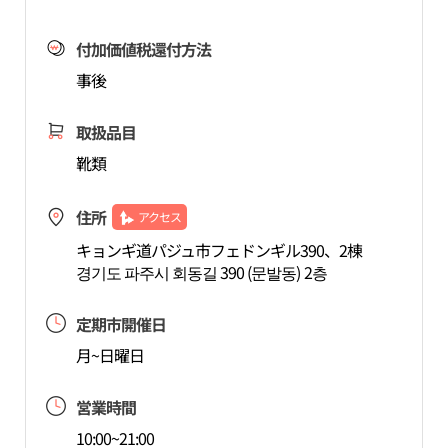
付加価値税還付方法
事後
取扱品目
靴類
住所
アクセス
キョンギ道パジュ市フェドンギル390、2棟
경기도 파주시 회동길 390 (문발동) 2층
定期市開催日
月~日曜日
営業時間
10:00~21:00