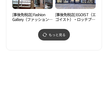
렛 파주점)
[事後免税店] Fashion
[事後免税店] EGOIST（エ
ソル
Gallery（ファッションギ
ゴイスト）・ロッテプレ
（솔
ャラリー）・ロッテプレ
ミアムアウトレットパジ
ミアムアウトレットパジ
ュ（坡州）店(에고이스
ュ（坡州）店(패션갤러
트 롯데프리미엄아울렛
もっと見る
리 롯데프리미엄아울렛
파주점)
파주점)