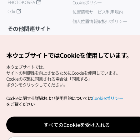
PHOTO KOREA
Cookieポリシー
Odii
位置情報サービス利用規約
個人位置情報取扱いポリシー
その他関連サイト
韓国観光公社
K-MICE
本ウェブサイトではCookieを使用しています。
本ウェブサイトでは、
サイトの利便性を向上させるためにCookieを使用しています。
Cookieの収集に同意される場合は「同意する」
ボタンをクリックしてください。
Cookieに関する詳細および使用目的については
Cookieポリシー
Copyright (c) Korea Tourism Organization All Rights
をご覧ください。
Reserved.
サイトエラー報告
公式メール
japanese@knto.or.kr
すべてのCookieを受け入れる