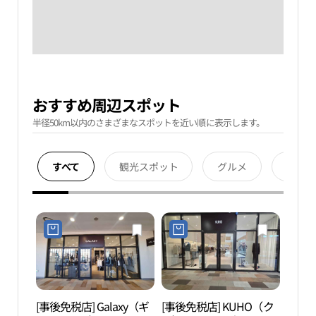
おすすめ周辺スポット
半径50km以内のさまざまなスポットを近い順に表示します。
すべて
観光スポット
グルメ
宿泊
[事後免税店] Galaxy（ギ
[事後免税店] KUHO（ク
知恵