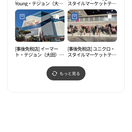
Young・テジョン（大
スタイルマーケットテジ
하우
田）複合ターミナル店
ョン（大田）店(밸리걸
(올리브영 대전복합터미
스타일마켓 대전점)
널점)
[事後免税店] イーマー
[事後免税店] ユニクロ・
大洞
ト・テジョン（大田）タ
スタイルマーケットテジ
늘공
ーミナル店(이마트 대전
ョン（大田）店(유니클
터미널점)
로 스타일마켓 대전점)
もっと見る