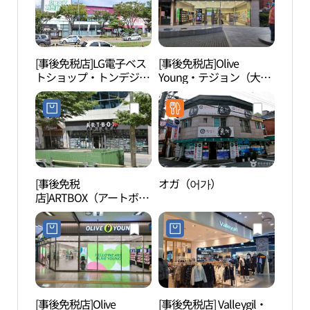
[事後免税店]LG電子ベス
[事後免税店]Olive
大田
トショップ・トンデジョ
Young・テジョン（大
회덕 
ン（東大田）本店(LG전
田）ターミナル東館店
자 베스트샵 동대전본점)
(올리브영 대전터미널동
관점)
[事後免税
オガ（어가）
鉄道
店]ARTBOX（アートボッ
ウル
クス）・テジョン（大
（솔
田）ターミナル店(아트
박스 대전터미널점)
[事後免税店]Olive
[事後免税店] Valleygil・
クム