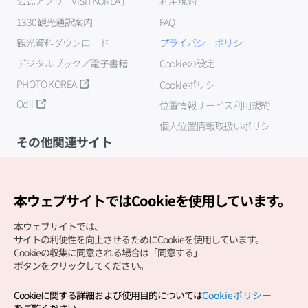
公式アプリ「VISITKOREA」
利用規約
1330観光通訳案内
FAQ
観光資料ダウンロード
プライバシーポリシー
デジタルブック／電子書籍
Cookieの設定
PHOTO KOREA
Cookieポリシー
Odii
位置情報サービス利用規約
個人位置情報取扱いポリシー
その他関連サイト
韓国観光公社
K-MICE
本ウェブサイトではCookieを使用しています。
本ウェブサイトでは、
サイトの利便性を向上させるためにCookieを使用しています。
Cookieの収集に同意される場合は「同意する」
ボタンをクリックしてください。
Cookieに関する詳細および使用目的については
Cookieポリシー
Copyright (c) Korea Tourism Organization All Rights