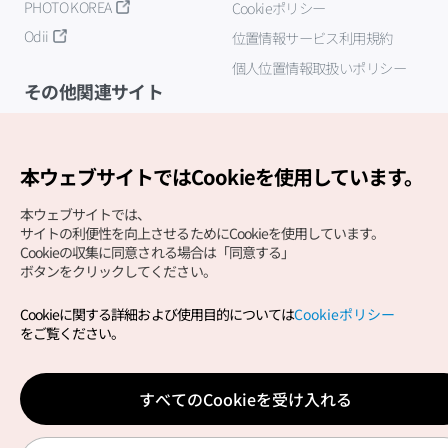
PHOTO KOREA
Cookieポリシー
Odii
位置情報サービス利用規約
個人位置情報取扱いポリシー
その他関連サイト
韓国観光公社
K-MICE
本ウェブサイトではCookieを使用しています。
本ウェブサイトでは、
サイトの利便性を向上させるためにCookieを使用しています。
Cookieの収集に同意される場合は「同意する」
ボタンをクリックしてください。
Cookieに関する詳細および使用目的については
Cookieポリシー
Copyright (c) Korea Tourism Organization All Rights
をご覧ください。
Reserved.
サイトエラー報告
公式メール
japanese@knto.or.kr
すべてのCookieを受け入れる