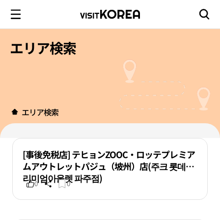
エリア検索
エリア検索
[事後免税店] テヒョンZOOC・ロッテプレミア
ムアウトレットパジュ（坡州）店(주크 롯데프
리미엄아울렛 파주점)
0
0