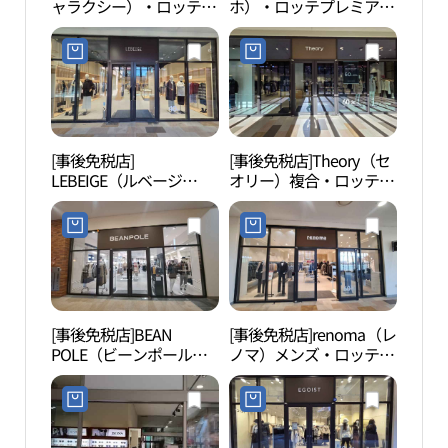
ャラクシー）・ロッテプ
ホ）・ロッテプレミアム
レミアムアウトレットパ
アウトレットパジュ（坡
ジュ（坡州）店(갤럭시
州）店(구호 롯데프리미
롯데프리미엄아울렛 파
엄아울렛 파주점)
주점)
[事後免税店]
[事後免税店]Theory（セ
坡州 
LEBEIGE（ルベージ
オリー）複合・ロッテプ
두산
ュ）・ロッテプレミアム
レミアムアウトレットパ
アウトレットパジュ（坡
ジュ（坡州）店(띠어리
州）店(르베이지 롯데프
복합 롯데프리미엄아울
리미엄아울렛 파주점)
렛 파주점)
[事後免税店]BEAN
[事後免税店]renoma（レ
烏頭
POLE（ビーンポール）
ノマ）メンズ・ロッテプ
산 통
アウトレット・ロッテプ
レミアムアウトレットパ
レミアムアウトレットパ
ジュ（坡州）店(레노마
ジュ（坡州）店(빈폴아
맨 롯데프리미엄아울렛
울렛 롯데프리미엄아울
파주점)