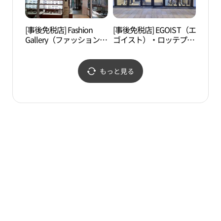
렛 파주점)
[事後免税店] Fashion
[事後免税店] EGOIST（エ
ソル
Gallery（ファッションギ
ゴイスト）・ロッテプレ
（솔
ャラリー）・ロッテプレ
ミアムアウトレットパジ
ミアムアウトレットパジ
ュ（坡州）店(에고이스
ュ（坡州）店(패션갤러
트 롯데프리미엄아울렛
もっと見る
리 롯데프리미엄아울렛
파주점)
파주점)