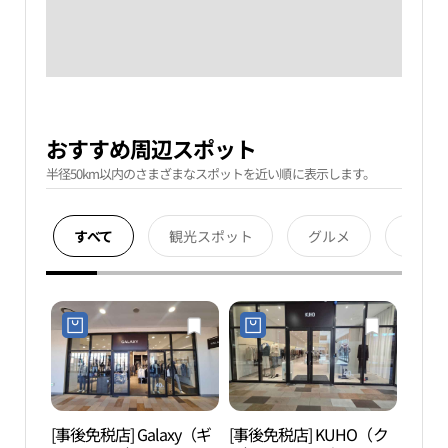
おすすめ周辺スポット
半径50km以内のさまざまなスポットを近い順に表示します。
すべて
観光スポット
グルメ
宿泊
[事後免税店] Galaxy（ギ
[事後免税店] KUHO（ク
知恵