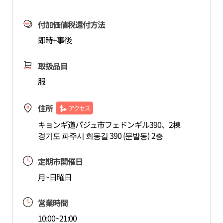
付加価値税還付方法
即時+事後
取扱品目
服
住所
アクセス
キョンギ道パジュ市フェドンギル390、2棟
경기도 파주시 회동길 390 (문발동) 2층
定期市開催日
月~日曜日
営業時間
10:00~21:00