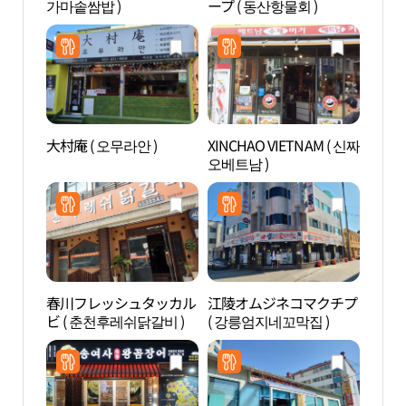
가마솥쌈밥 )
ープ ( 동산항물회 )
大村庵 ( 오무라안 )
XINCHAO VIETNAM ( 신짜
江陵
오베트남 )
립미
春川フレッシュタッカル
江陵オムジネコマクチプ
江陵
ビ ( 춘천후레쉬닭갈비 )
( 강릉엄지네꼬막집 )
명주동