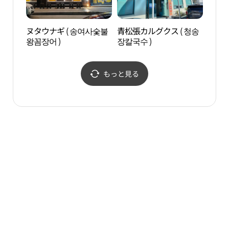
ヌタウナギ ( 송여사숯불
青松張カルグクス ( 청송
アル
왕꼼장어 )
장칼국수 )
（아
もっと見る