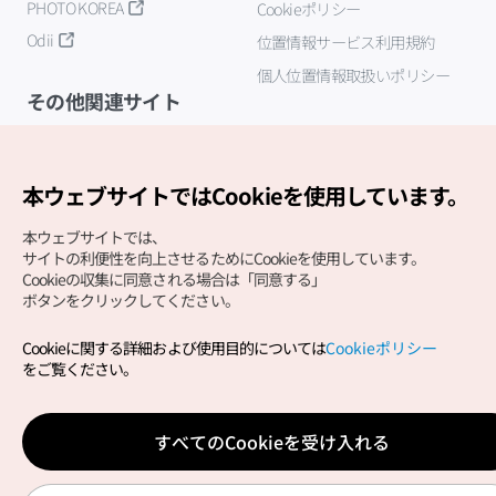
PHOTO KOREA
Cookieポリシー
Odii
位置情報サービス利用規約
個人位置情報取扱いポリシー
その他関連サイト
韓国観光公社
K-MICE
本ウェブサイトではCookieを使用しています。
本ウェブサイトでは、
サイトの利便性を向上させるためにCookieを使用しています。
Cookieの収集に同意される場合は「同意する」
ボタンをクリックしてください。
Cookieに関する詳細および使用目的については
Cookieポリシー
Copyright (c) Korea Tourism Organization All Rights
をご覧ください。
Reserved.
サイトエラー報告
公式メール
japanese@knto.or.kr
すべてのCookieを受け入れる