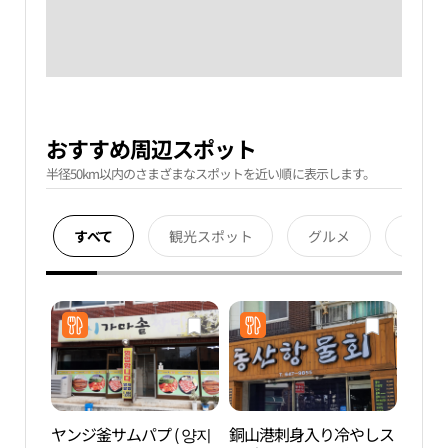
おすすめ周辺スポット
半径50km以内のさまざまなスポットを近い順に表示します。
すべて
観光スポット
グルメ
宿泊
ヤンジ釜サムパプ ( 양지
銅山港刺身入り冷やしス
江陵