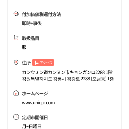
付加価値税還付方法
即時+事後
取扱品目
服
住所
アクセス
カンウォン道カンヌン市キョンガンロ2288 1階
강원특별자치도 강릉시 경강로 2288 (포남동) 1층
ホームページ
www.uniqlo.com
定期市開催日
月~日曜日