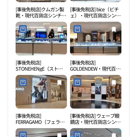
[事後免税店]クムガン製
[事後免税店] bice（ビチ
延世
靴・現代百貨店シンチョ
ェ）・現代百貨店シンチ
ン（新村）店(금강제화
ョン（新村）店(비체 현
현대백화점 신촌점)
대백화점 신촌점)
[事後免税店]
[事後免税店]
延世
STONEHENgE（ストー
GOLDENDEW・現代百貨
ンヘンジ）・現代百貨店
店シンチョン（新村）店
シンチョン（新村）店
(골든듀 현대백화점 신촌
(스톤헨지 현대백화점 신
점)
촌점)
[事後免税店]
[事後免税店] ウェーブ眼
京義
FERRAGAMO（フェラガ
鏡店・現代百貨店シンチ
（경
モ）・現代百貨店シンチ
ョン（新村）店(웨이브
ョン（新村）店(페라가
안경 현대백화점 신촌점)