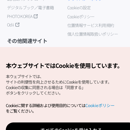
デジタルブック／電子書籍
Cookieの設定
PHOTO KOREA
Cookieポリシー
Odii
位置情報サービス利用規約
個人位置情報取扱いポリシー
その他関連サイト
韓国観光公社
K-MICE
本ウェブサイトではCookieを使用しています。
本ウェブサイトでは、
サイトの利便性を向上させるためにCookieを使用しています。
Cookieの収集に同意される場合は「同意する」
ボタンをクリックしてください。
Cookieに関する詳細および使用目的については
Cookieポリシー
Copyright (c) Korea Tourism Organization All Rights
をご覧ください。
Reserved.
サイトエラー報告
公式メール
japanese@knto.or.kr