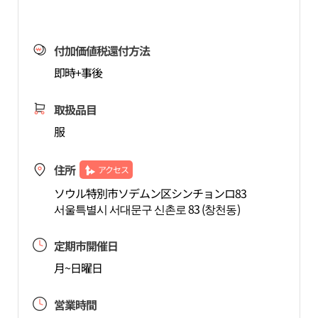
付加価値税還付方法
即時+事後
取扱品目
服
住所
アクセス
ソウル特別市ソデムン区シンチョンロ83
서울특별시 서대문구 신촌로 83 (창천동)
定期市開催日
月~日曜日
営業時間