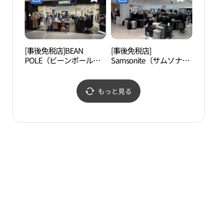
모 현대백화점 신촌점)
[事後免税店]BEAN
[事後免税店]
オル
POLE（ビーンポール）
Samsonite（サムソナイ
ス・
メンズ・現代百貨店シン
ト）レッド ・現代百貨
루프
チョン（新村）店(빈폴
店シンチョン（新村）店
멘 현대백화점 신촌점)
U-PLEX(쌤소나이트 레드
もっと見る
현대백화점 신촌점 유플
렉스)