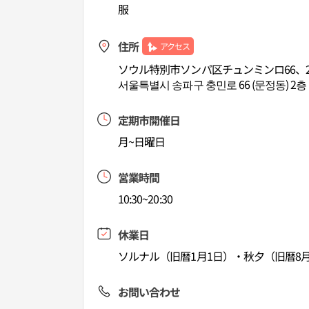
服
住所
アクセス
ソウル特別市ソンパ区チュンミンロ66、
서울특별시 송파구 충민로 66 (문정동) 2층
定期市開催日
月~日曜日
営業時間
10:30~20:30
休業日
ソルナル（旧暦1月1日）・秋夕（旧暦8月
お問い合わせ