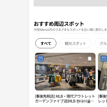
おすすめ周辺スポット
半径50km以内のさまざまなスポットを近い順に表示しま
すべて
観光スポット
グル
[事後免税店] MLB・現代アウトレット
[事後
ガーデンファイブ店(MLB 현대아울렛
レッ
가든파이브점)
현대