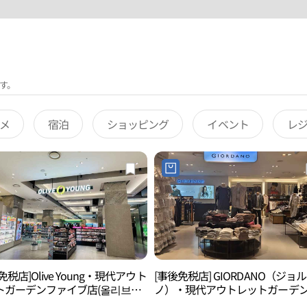
す。
メ
宿泊
ショッピング
イベント
レ
免税店]Olive Young・現代アウト
[事後免税店] GIORDANO（ジョ
トガーデンファイブ店(올리브영
ノ）・現代アウトレットガーデ
아울렛 가든파이브점)
ァイブ店(지오다노 현대아울렛 