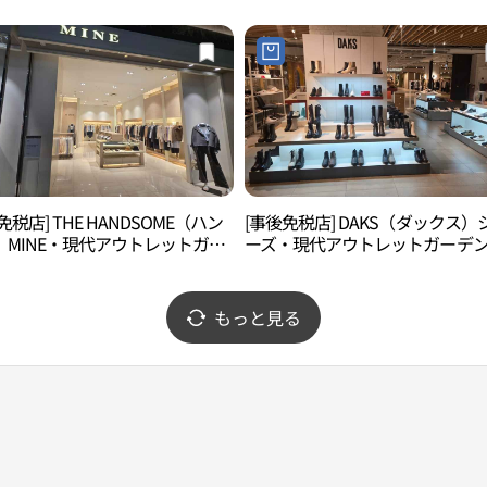
이브점)
免税店] THE HANDSOME（ハン
[事後免税店] DAKS（ダックス）
）MINE・現代アウトレットガー
ーズ・現代アウトレットガーデ
ファイブ店(마인 현대아울렛 가든
ァイブ店(닥스구두 현대아울렛 
브점)
이브점)
もっと見る