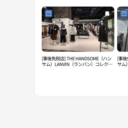
[事後免税店] THE HANDSOME（ハン
[事後
サム）LANVIN（ランバン）コレクシ
サム
ョン・現代アウトレットガーデンフ
デン
ァイブ店(랑방컬렉션 현대아울렛 가든
파이
파이브점)