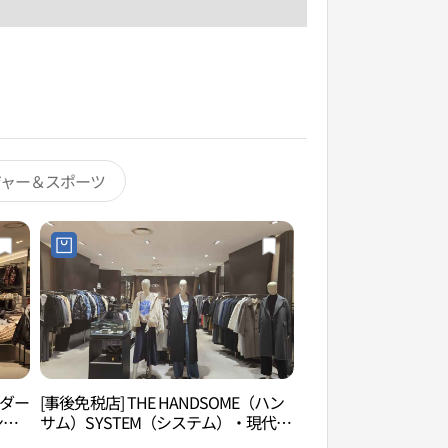
ジャー＆スポーツ
ルダー
[事後免税店] THE HANDSOME（ハン
パークハビオウォー
ンフ
サム）SYSTEM（システム）・現代ア
ウォーターパーク&
가든파
ウトレットガーデンファイブ店(시스
（파크하비오 워터