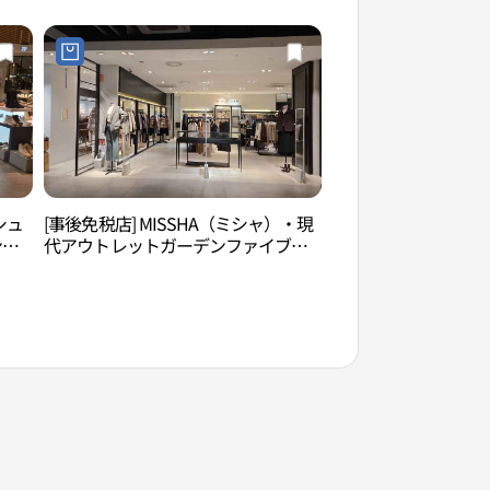
템 현대아울렛 가든파이브점)
シュ
[事後免税店] MISSHA（ミシャ）・現
ソンニダンギル（송
ンフ
代アウトレットガーデンファイブ店
가든파
(미샤 현대아울렛 가든파이브점)