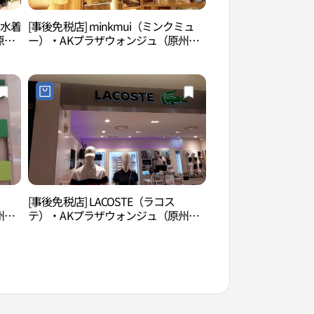
）水着
[事後免税店] minkmui（ミンクミュ
原州韓紙テーマパー
原
ー）・AKプラザウォンジュ（原州）
마파크）
원주
店(밍크뮤 AK플라자 원주점)
ト
[事後免税店] LACOSTE（ラコス
原州医療機器テクノ
州）
テ）・AKプラザウォンジュ（原州）
常設展示場（원주의
店(라코스테 AK플라자 원주점)
리 의료기기 상설전