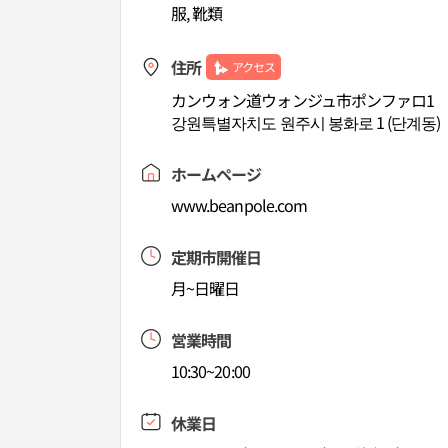
服, 靴類
住所
アクセス
カンウォン道ウォンジュ市ポンファロ1
강원특별자치도 원주시 봉화로 1 (단계동)
ホームページ
www.beanpole.com
定期市開催日
月~日曜日
営業時間
10:30~20:00
休業日