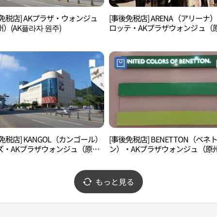
免税店] AKプラザ・ウォンジュ
[事後免税店] ARENA（アリーナ
）(AK플라자 원주)
ロッテ・AKプラザウォンジュ（
州）店(아레나수영복 AK플라자 
점)
免税店] KANGOL（カンゴール）
[事後免税店] BENETTON（ベネ
ズ・AKプラザウォンジュ（原
ン）・AKプラザウォンジュ（原
(캉골키즈 AK플라자 원주점)
店(베네통 AK플라자 원주점)
もっと見る