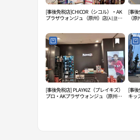
[事後免税店]CHICOR（シコル）・AK
[事後
プラザウォンジュ（原州）店(시코르
（原州
AK플라자 원주점)
[事後免税店] PLAYKIZ（プレイキズ）
[事後
プロ・AKプラザウォンジュ（原州）
キッ
店(플레이키즈프로 AK플라자 원주점)
州）店