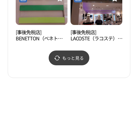
키즈프로 AK플라자 원주
키즈 AK플라자 원주점)
장）
점)
[事後免税店]
[事後免税店]
小金
BENETTON（ベネト
LACOSTE（ラコステ）・
（소
ン）・AKプラザウォン
AKプラザウォンジュ
ジュ（原州）店(베네통
（原州）店(라코스테 AK
AK플라자 원주점)
플라자 원주점)
もっと見る