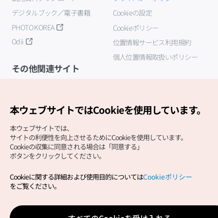
デジタルブック／電子書籍
Cookieの設定
PHOTO KOREA
Cookieポリシー
Odii
位置情報サービス利用規約
個人位置情報取扱いポリシー
その他関連サイト
韓国観光公社
K-MICE
本ウェブサイトではCookieを使用しています。
本ウェブサイトでは、
サイトの利便性を向上させるためにCookieを使用しています。
Cookieの収集に同意される場合は「同意する」
ボタンをクリックしてください。
Cookieに関する詳細および使用目的については
Cookieポリシー
Copyright (c) Korea Tourism Organization All Rights
をご覧ください。
Reserved.
サイトエラー報告
公式メール
japanese@knto.or.kr