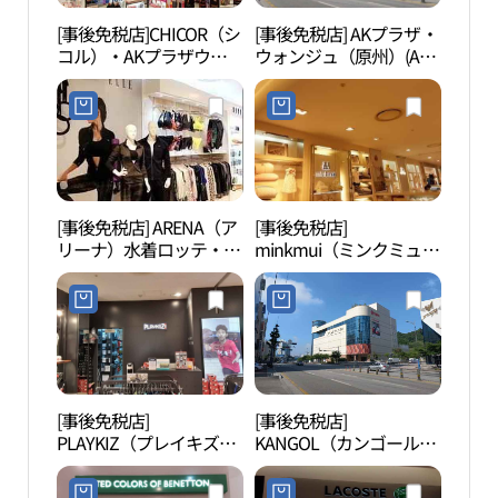
[事後免税店]CHICOR（シ
[事後免税店] AKプラザ・
原州
コル）・AKプラザウォ
ウォンジュ（原州）(AK
（원
ンジュ（原州）店(시코
플라자 원주)
르 AK플라자 원주점)
[事後免税店] ARENA（ア
[事後免税店]
原州
リーナ）水着ロッテ・
minkmui（ミンクミュ
원감
AKプラザウォンジュ
ー）・AKプラザウォン
（原州）店(아레나수영
ジュ（原州）店(밍크뮤
복 AK플라자 원주점)
AK플라자 원주점)
[事後免税店]
[事後免税店]
原州
PLAYKIZ（プレイキズ）
KANGOL（カンゴール）
ー 
プロ・AKプラザウォン
キッズ・AKプラザウォ
（원
ジュ（原州）店(플레이
ンジュ（原州）店(캉골
밸리 