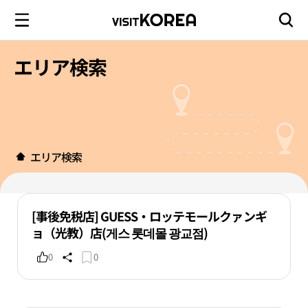
エリア検索
エリア検索
[事後免税店] GUESS・ロッテモールクァンギ
ョ（光教）店(게스 롯데몰 광교점)
0
0