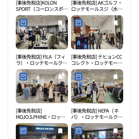
[事後免税店]KOLON
[事後免税店] AKゴルフ・
水原
SPORT（コーロンスポー
ロッテモールスジ（水
교박
ツ）・ロッテモールクァ
枝）店(AK골프 롯데몰 수
ンギョ（光教）店(코오
지점)
롱스포츠 롯데몰 광교점)
[事後免税店] FILA（フィ
[事後免税店] テヒョンCC
光敎
ラ）・ロッテモールクァ
コレクト・ロッテモール
공원
ンギョ（光教）店(휠라
クァンギョ（光教）店
롯데몰 광교점)
(CC콜렉트 롯데몰 광교점)
[事後免税店]
[事後免税店] NEPA（ネ
奉寧
MOJO.S.PHINE・ロッテ
パ）・ロッテモールクァ
（수
モールクァンギョ（光
ンギョ（光教）店(네파
教）店(모조에스핀 롯데
롯데몰 광교점)
몰 광교점)