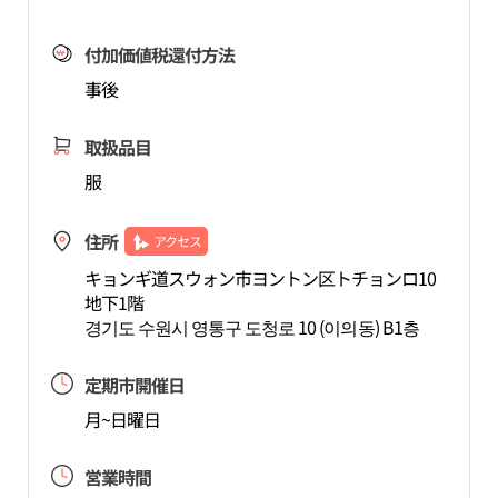
付加価値税還付方法
事後
取扱品目
服
住所
アクセス
キョンギ道スウォン市ヨントン区トチョンロ10
地下1階
경기도 수원시 영통구 도청로 10 (이의동) B1층
定期市開催日
月~日曜日
営業時間