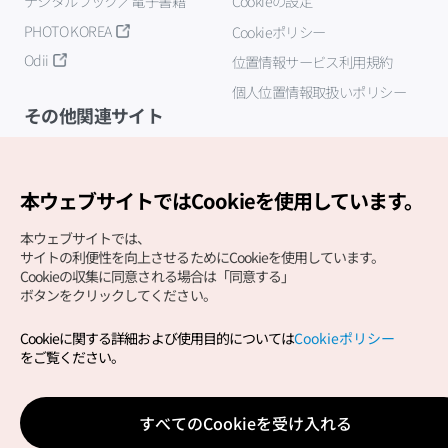
デジタルブック／電子書籍
Cookieの設定
PHOTO KOREA
Cookieポリシー
Odii
位置情報サービス利用規約
個人位置情報取扱いポリシー
その他関連サイト
韓国観光公社
K-MICE
本ウェブサイトではCookieを使用しています。
本ウェブサイトでは、
サイトの利便性を向上させるためにCookieを使用しています。
Cookieの収集に同意される場合は「同意する」
ボタンをクリックしてください。
Cookieに関する詳細および使用目的については
Cookieポリシー
Copyright (c) Korea Tourism Organization All Rights
をご覧ください。
Reserved.
サイトエラー報告
公式メール
japanese@knto.or.kr
すべてのCookieを受け入れる