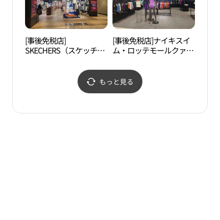
[事後免税店]
[事後免税店]ナイキスイ
蛍の
SKECHERS（スケッチャ
ム・ロッテモールクァン
장실
ーズ）・ロッテモールク
ギョ（光教）店(나이키
ァンギョ（光教）店(스
스윔 롯데몰 광교점)
케쳐스 롯데몰 광교점)
もっと見る