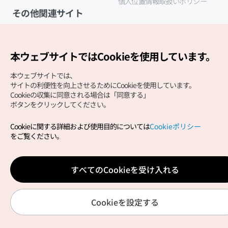
個人位置情報取扱いポリシー
その他関連サイト
韓国観光公社
K-MICE
本ウェブサイトではCookieを使用しています。
本ウェブサイトでは、
サイトの利便性を向上させるためにCookieを使用しています。
Cookieの収集に同意される場合は「同意する」
ボタンをクリックしてください。
Cookieに関する詳細および使用目的については
Cookieポリシー
Copyright (c) Korea Tourism Organization All Rights
をご覧ください。
Reserved.
サイトエラー報告
公式メール
japanese@knto.or.kr
すべてのCookieを受け入れる
Cookieを設定する