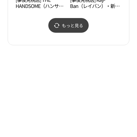
HANDSOME（ハンサ
Ban（レイバン）・新世
자세
ム）TIME・新世界サイ
界サイモンプレミアムア
モンプレミアムアウトレ
ウトレットヨジュ（驪
ットヨジュ（驪州）店
州）店(레이밴 신세계사
もっと見る
(타임 신세계사이먼프리
이먼프리미엄아울렛 여
미엄아울렛 여주점)
주점)