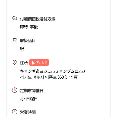
付加価値税還付方法
即時+事後
取扱品目
服
住所
アクセス
キョンギ道ヨジュ市ミョンプムロ360
경기도 여주시 명품로 360 (상거동)
定期市開催日
月~日曜日
営業時間