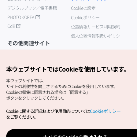
デジタルブック／電子書籍
Cookieの設定
PHOTO KOREA
Cookieポリシー
Odii
位置情報サービス利用規約
個人位置情報取扱いポリシー
その他関連サイト
韓国観光公社
K-MICE
本ウェブサイトではCookieを使用しています。
本ウェブサイトでは、
サイトの利便性を向上させるためにCookieを使用しています。
Cookieの収集に同意される場合は「同意する」
ボタンをクリックしてください。
Cookieに関する詳細および使用目的については
Cookieポリシー
Copyright (c) Korea Tourism Organization All Rights
をご覧ください。
Reserved.
サイトエラー報告
公式メール
japanese@knto.or.kr