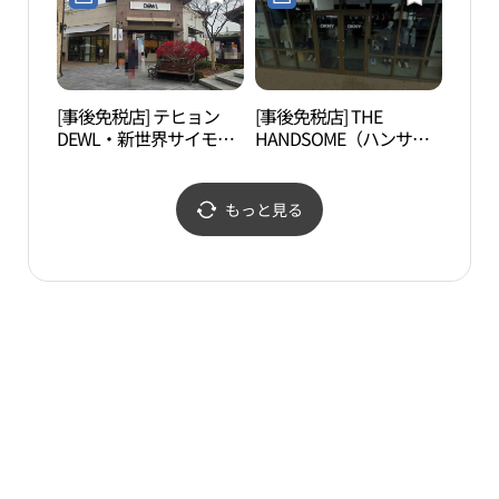
山）店(아르마니 스토어
신세계사이먼프리미엄아
신세계사이먼프리미엄아
울렛 부산점)
울렛 부산점)
[事後免税店] テヒョン
[事後免税店] THE
内院
DEWL・新世界サイモン
HANDSOME（ハンサ
（울
プレミアムアウトレット
ム）DKNY・新世界サイ
プサン（釜山）店(듀엘
モンプレミアムアウトレ
신세계사이먼프리미엄아
ットプサン（釜山）店
もっと見る
울렛 부산점)
(DKNY 신세계사이먼프리
미엄아울렛 부산점)