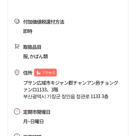
付加価値税還付方法
即時
取扱品目
服, かばん類
住所
アクセス
プサン広域市キジャン郡チャンアン邑チョング
ァンロ1133、3階
부산광역시 기장군 장안읍 정관로 1133 3층
定期市開催日
月~日曜日