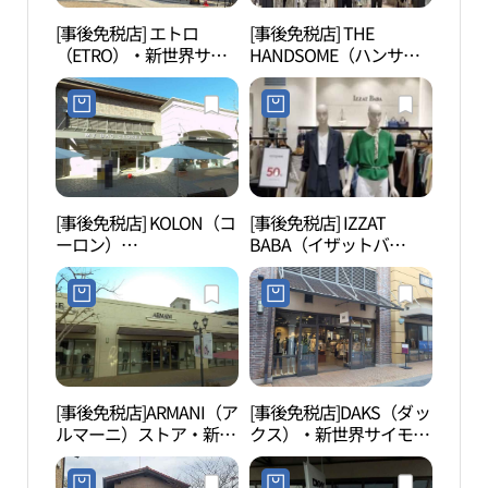
[事後免税店] エトロ
[事後免税店] THE
擲板
（ETRO）・新世界サイ
HANDSOME（ハンサ
（부
モンプレミアムアウトレ
ム）SYSTEM（システ
ットプサン（釜山）店
ム）オム・新世界サイモ
(에트로 신세계사이먼프
ンプレミアムアウトレッ
리미엄아울렛 부산점)
トプサン（釜山）店(시
스템옴므 신세계사이먼
프리미엄아울렛 부산점)
[事後免税店] KOLON（コ
[事後免税店] IZZAT
SM
ーロン）
BABA（イザットバ
（에스
COURONNE（クロン
バ）・新世界サイモンプ
터）
ヌ）・新世界サイモンプ
レミアムアウトレットプ
レミアムアウトレットプ
サン（釜山）店(아이잗
サン（釜山）店(쿠론 신
바바 신세계사이먼프리
세계사이먼프리미엄아울
미엄아울렛 부산점)
렛 부산점)
[事後免税店]ARMANI（ア
[事後免税店]DAKS（ダッ
アホ
ルマーニ）ストア・新世
クス）・新世界サイモン
界サイモンプレミアムア
プレミアムアウトレット
ウトレットプサン（釜
プサン（釜山）店(닥스