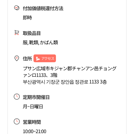
付加価値税還付方法
即時
取扱品目
服, 靴類, かばん類
住所
アクセス
プサン広域市キジャン郡チャンアン邑チョング
ァンロ1133、3階
부산광역시 기장군 장안읍 정관로 1133 3층
定期市開催日
月~日曜日
営業時間
10:00~21:00