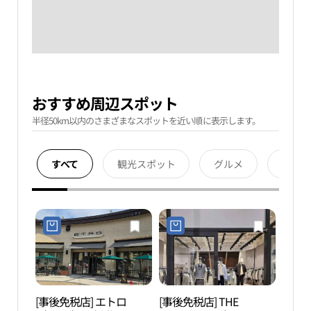
おすすめ周辺スポット
半径50km以内のさまざまなスポットを近い順に表示します。
すべて
観光スポット
グルメ
宿泊
[事後免税店] エトロ
[事後免税店] THE
擲板