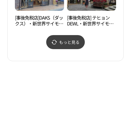
울렛 부산점)
[事後免税店]DAKS（ダッ
[事後免税店] テヒョン
内院
クス）・新世界サイモン
DEWL・新世界サイモン
（울
プレミアムアウトレット
プレミアムアウトレット
プサン（釜山）店(닥스
プサン（釜山）店(듀엘
신세계사이먼프리미엄아
신세계사이먼프리미엄아
もっと見る
울렛 부산점)
울렛 부산점)