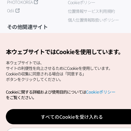
PHOTO KOREA
Cookieポリシー
Odii
位置情報サービス利用規約
個人位置情報取扱いポリシー
その他関連サイト
韓国観光公社
K-MICE
本ウェブサイトではCookieを使用しています。
本ウェブサイトでは、
サイトの利便性を向上させるためにCookieを使用しています。
Cookieの収集に同意される場合は「同意する」
ボタンをクリックしてください。
Cookieに関する詳細および使用目的については
Cookieポリシー
Copyright (c) Korea Tourism Organization All Rights
をご覧ください。
Reserved.
サイトエラー報告
公式メール
japanese@knto.or.kr
すべてのCookieを受け入れる