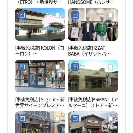
（ETRO）・新世界サイ
HANDSOME（ハンサ
（부
モンプレミアムアウトレ
ム）SYSTEM（システ
ットプサン（釜山）店
ム）オム・新世界サイモ
(에트로 신세계사이먼프
ンプレミアムアウトレッ
리미엄아울렛 부산점)
トプサン（釜山）店(시
스템옴므 신세계사이먼
프리미엄아울렛 부산점)
[事後免税店] KOLON（コ
[事後免税店] IZZAT
SM
ーロン）
BABA（イザットバ
（에스
COURONNE（クロン
バ）・新世界サイモンプ
터）
ヌ）・新世界サイモンプ
レミアムアウトレットプ
レミアムアウトレットプ
サン（釜山）店(아이잗
サン（釜山）店(쿠론 신
바바 신세계사이먼프리
세계사이먼프리미엄아울
미엄아울렛 부산점)
렛 부산점)
[事後免税店] SI g-cut・新
[事後免税店]ARMANI（ア
アホ
世界サイモンプレミアム
ルマーニ）ストア・新世
アウトレットプサン（釜
界サイモンプレミアムア
山）店(지컷 신세계사이
ウトレットプサン（釜
먼프리미엄아울렛 부산
山）店(아르마니 스토어
점)
신세계사이먼프리미엄아