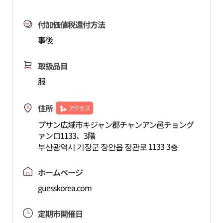
付加価値税還付方法
事後
取扱品目
服
住所
アクセス
プサン広域市キジャン郡チャンアン邑チョング
ァンロ1133、3階
부산광역시 기장군 장안읍 정관로 1133 3층
ホームページ
guesskorea.com
定期市開催日