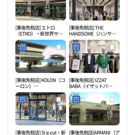
[事後免税店] エトロ
[事後免税店] THE
擲板
（ETRO）・新世界サイ
HANDSOME（ハンサ
（부
モンプレミアムアウトレ
ム）SYSTEM（システ
ットプサン（釜山）店
ム）オム・新世界サイモ
(에트로 신세계사이먼프
ンプレミアムアウトレッ
리미엄아울렛 부산점)
トプサン（釜山）店(시
스템옴므 신세계사이먼
프리미엄아울렛 부산점)
[事後免税店] KOLON（コ
[事後免税店] IZZAT
SM
ーロン）
BABA（イザットバ
（에스
COURONNE（クロン
バ）・新世界サイモンプ
터）
ヌ）・新世界サイモンプ
レミアムアウトレットプ
レミアムアウトレットプ
サン（釜山）店(아이잗
サン（釜山）店(쿠론 신
바바 신세계사이먼프리
세계사이먼프리미엄아울
미엄아울렛 부산점)
렛 부산점)
[事後免税店] SI g-cut・新
[事後免税店]ARMANI（ア
アホ