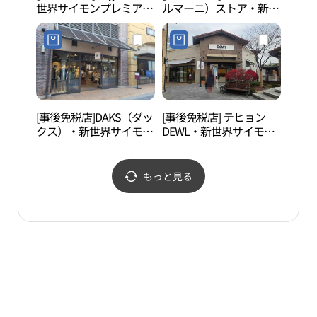
世界サイモンプレミアム
ルマーニ）ストア・新世
アウトレットプサン（釜
界サイモンプレミアムア
山）店(지컷 신세계사이
ウトレットプサン（釜
먼프리미엄아울렛 부산
山）店(아르마니 스토어
점)
신세계사이먼프리미엄아
울렛 부산점)
[事後免税店]DAKS（ダッ
[事後免税店] テヒョン
内院
クス）・新世界サイモン
DEWL・新世界サイモン
（울
プレミアムアウトレット
プレミアムアウトレット
プサン（釜山）店(닥스
プサン（釜山）店(듀엘
신세계사이먼프리미엄아
신세계사이먼프리미엄아
もっと見る
울렛 부산점)
울렛 부산점)