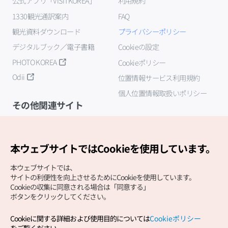
公式アプリ「VISITKOREA」
利用規約
1330観光通訳案内
FAQ
観光資料ダウンロード
プライバシーポリシー
デジタルブック／電子書籍
Cookieの設定
PHOTO KOREA
Cookieポリシー
Odii
位置情報サービス利用規約
個人位置情報取扱いポリシー
その他関連サイト
韓国観光公社
K-MICE
本ウェブサイトではCookieを使用しています。
本ウェブサイトでは、
サイトの利便性を向上させるためにCookieを使用しています。
Cookieの収集に同意される場合は「同意する」
ボタンをクリックしてください。
Cookieに関する詳細および使用目的については
Cookieポリシー
Copyright (c) Korea Tourism Organization All Rights