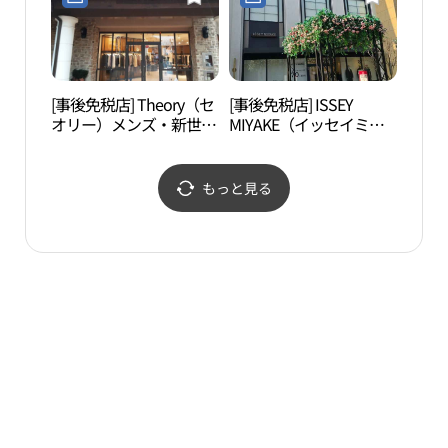
(리바이스 신세계사이먼
ンプレミアムアウトレッ
프리미엄아울렛 부산점)
トプサン（釜山）店(에
르메네질도제냐 신세계
사이먼프리미엄아울렛
부산점)
[事後免税店] Theory（セ
[事後免税店] ISSEY
内院
オリー）メンズ・新世界
MIYAKE（イッセイミヤ
（울
サイモンプレミアムアウ
ケ）・新世界サイモンプ
トレットプサン（釜山）
レミアムアウトレットプ
店(띠어리남성 신세계사
サン（釜山）店(이세이
もっと見る
이먼프리미엄아울렛 부
미야케 신세계사이먼프
산점)
리미엄아울렛 부산점)