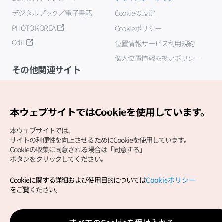
デジタルブック／電子書籍
Cookieの設定
PHOTO KOREA
Cookieポリシー
Odii
位置情報サービス利用規約
個人位置情報取扱いポリシー
その他関連サイト
韓国観光公社
K-MICE
本ウェブサイトではCookieを使用しています。
本ウェブサイトでは、
サイトの利便性を向上させるためにCookieを使用しています。
Cookieの収集に同意される場合は「同意する」
ボタンをクリックしてください。
Cookieに関する詳細および使用目的については
Cookieポリシー
Copyright (c) Korea Tourism Organization All Rights
をご覧ください。
Reserved.
サイトエラー報告
公式メール
japanese@knto.or.kr