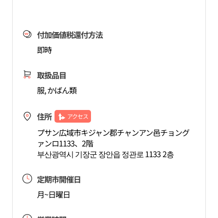
付加価値税還付方法
即時
取扱品目
服, かばん類
住所
アクセス
プサン広域市キジャン郡チャンアン邑チョング
ァンロ1133、2階
부산광역시 기장군 장안읍 정관로 1133 2층
定期市開催日
月~日曜日