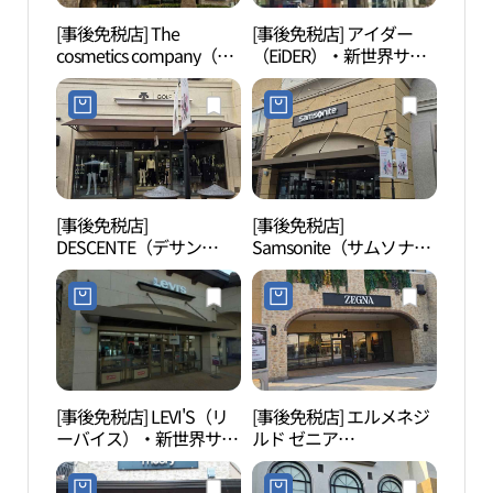
[事後免税店] The
[事後免税店] アイダー
擲板
cosmetics company（ザ
（EiDER）・新世界サイ
（부
コスメティックスカンパ
モンプレミアムアウトレ
ニー）・新世界サイモン
ットプサン（釜山）店
プレミアムアウトレット
(아이더 신세계사이먼프
プサン（釜山）店(더코
리미엄아울렛 부산점)
스메틱컴퍼니스토어 신
세계사이먼프리미엄아울
렛 부산점)
[事後免税店]
[事後免税店]
SM
DESCENTE（デサン
Samsonite（サムソナイ
（에스
ト）・新世界サイモンプ
ト）・新世界サイモンプ
터）
レミアムアウトレットプ
レミアムアウトレットプ
サン（釜山）店(데상트
サン（釜山）店(쌤소나
신세계사이먼프리미엄아
이트 신세계사이먼프리
울렛 부산점)
미엄아울렛 부산점)
[事後免税店] LEVI'S（リ
[事後免税店] エルメネジ
アホ
ーバイス）・新世界サイ
ルド ゼニア
モンプレミアムアウトレ
（Ermenegildo
ットプサン（釜山）店
Zegna）・新世界サイモ