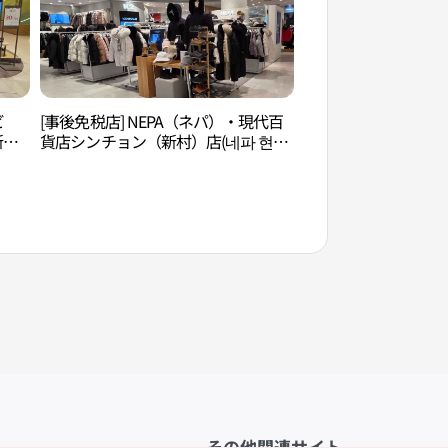
ビ
[事後免税店] NEPA（ネパ）・現代百
延世大学（연세대학
新
貨店シンチョン（新村）店(네파 현대
점)
백화점 신촌점)
その他関連サイト