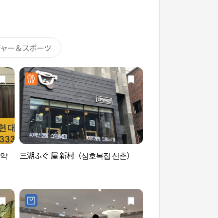
ジャー＆スポーツ
브약
三湖ふぐ 屋 新村（삼호복집 신촌）
延世路（연세로）