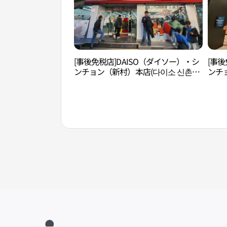
[事後免税店]DAISO（ダイソー）・シ
[事後
ンチョン（新村）本店(다이소 신촌본
ンチ
점)
신촌점