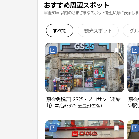
おすすめ周辺スポット
半径50km以内のさまざまなスポットを近い順に表示しま
すべて
観光スポット
グル
[事後免税店] GS25・ノゴサン（老姑
[事後
山）本店(GS25 노고산본점)
ン駅店