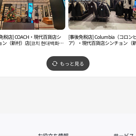
免税店] COACH・現代百貨店シ
[事後免税店] Columbia（コロン
ョン（新村）店(코치 현대백화점
ア）・現代百貨店シンチョン（
)
村）店(컬럼비아 현대백화점 신촌
もっと見る
お役立ち情報
サービス