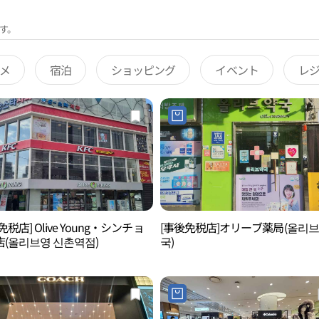
す。
メ
宿泊
ショッピング
イベント
レ
免税店] Olive Young・シンチョ
[事後免税店]オリーブ薬局(올리
(올리브영 신촌역점)
국)