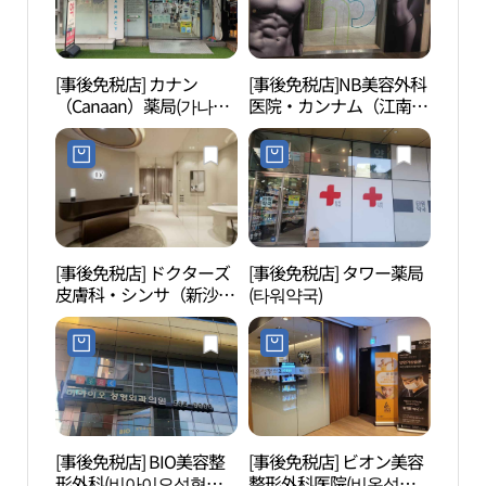
[事後免税店] カナン
[事後免税店]NB美容外科
ヘマ
（Canaan）薬局(가나안
医院・カンナム（江南）
디오
약국)
(엔비성형외과의원 강남)
[事後免税店] ドクターズ
[事後免税店] タワー薬局
新沙
皮膚科・シンサ（新沙）
(타워약국)
동 가
店(닥터스피부과의원 신
사)
[事後免税店] BIO美容整
[事後免税店] ビオン美容
K-S
形外科(비아이오성형외
整形外科医院(비온성형
通り （