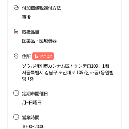
付加価値税還付方法
事後
取扱品目
医薬品・医療機器
住所
アクセス
ソウル特別市カンナム区トサンデロ109、1階
서울특별시 강남구 도산대로 109 (신사동) 동원빌
딩 1층
定期市開催日
月~日曜日
営業時間
10:00~20:00