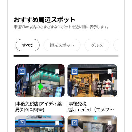
おすすめ周辺スポット
半径50km以内のさまざまなスポットを近い順に表示します。
すべて
観光スポット
グルメ
宿泊
[事後免税店]アイディ薬
[事後免税
スパ
局(아이디약국)
店]aimerfeel（エメフィ
ール）・カンナム（江
南）カロス店(에메필 강
남가로수점)