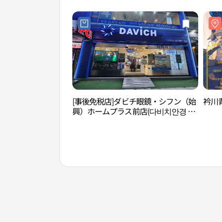
[事後免税店]ダビチ眼鏡・シフン（始
衿川
興）ホームプラス前店(다비치안경 시
흥홈플러스앞점)