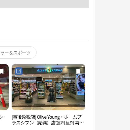
ジャー＆スポーツ
ン
[事後免税店] Olive Young・ホームプ
クルム山森林浴場（
ラスシフン（始興）店(올리브영 홈플
然公園）（구름산 
러스시흥점)
도시자연공원））