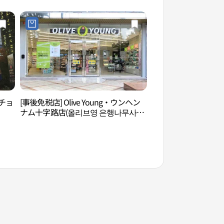
チョ
[事後免税店] Olive Young・ウンヘン
忠賢博物館（충현박
ナム十字路店(올리브영 은행나무사거
리점)