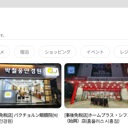
す。
メ
宿泊
ショッピング
イベント
レ
免税店] パクチョルン眼鏡院(박
[事後免税店]ホームプラス・シフ
안경원)
（始興）店(홈플러스 시흥점)