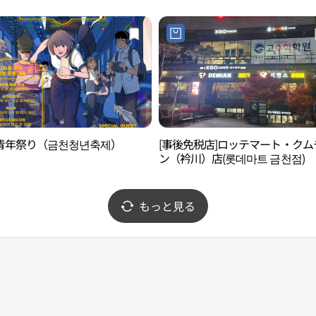
青年祭り（금천청년축제）
[事後免税店]ロッテマート・クム
ン（衿川）店(롯데마트 금천점)
もっと見る