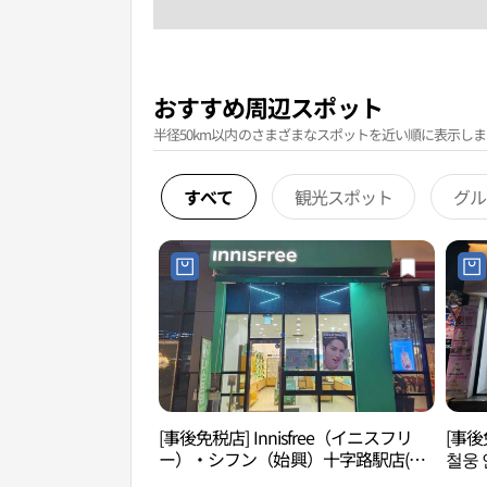
おすすめ周辺スポット
半径50km以内のさまざまなスポットを近い順に表示しま
すべて
観光スポット
グル
[事後免税店] Innisfree（イニスフリ
[事後
ー）・シフン（始興）十字路駅店(이
철웅 
니스프리 시흥사거리역점)