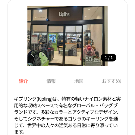
/
1
1
紹介
情報
地図
おすすめ周辺ス
キプリング(Kipling)は、特有の軽いナイロン素材と実
用的な収納スペースで有名なグローバル・バッグブ
ランドです。多彩なカラーとアクティブなデザイン、
そしてシグネチャーであるゴリラのキーリングを通
じて、世界中の人々の活気ある日常に寄り添ってい
ます。