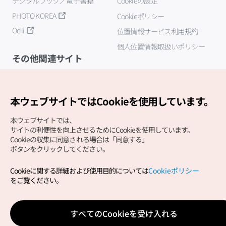
デジタルブック／電子書籍
Cookieの設定
PHOTO KOREA
Cookieポリシー
Odii
位置情報サービス利用規約
個人位置情報取扱いポリシー
その他関連サイト
韓国観光公社
K-MICE
本ウェブサイトではCookieを使用しています。
本ウェブサイトでは、
サイトの利便性を向上させるためにCookieを使用しています。
Cookieの収集に同意される場合は「同意する」
ボタンをクリックしてください。
Cookieに関する詳細および使用目的については
Cookieポリシー
Copyright (c) Korea Tourism Organization All Rights
をご覧ください。
Reserved.
サイトエラー報告
公式メール
japanese@knto.or.kr
すべてのCookieを受け入れる