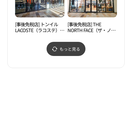
ジュ（坡州）店(커스텀
멜로우 롯데프리미엄아
울렛 파주점)
[事後免税店] トンイル
[事後免税店] THE
ソル
LACOSTE（ラコステ）・
NORTH FACE（ザ・ノー
（솔
ロッテプレミアムアウト
ス・フェイス）・ロッテ
レットパジュ（坡州）店
プレミアムアウトレット
(라코스테 롯데프리미엄
パジュ（坡州）店(노스
もっと見る
아울렛 파주점)
페이스 롯데프리미엄아
울렛 파주점)