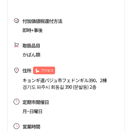
付加価値税還付方法
即時+事後
取扱品目
かばん類
住所
アクセス
キョンギ道パジュ市フェドンギル390、2棟
경기도 파주시 회동길 390 (문발동) 2층
定期市開催日
月~日曜日
営業時間