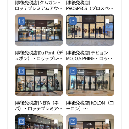
[事後免税店] クムガン・
[事後免税店]
知恵
ロッテプレミアムアウト
PROSPECS（プロスペッ
レットパジュ（坡州）店
クス）・ロッテプレミア
(금강 롯데프리미엄아울
ムアウトレットパジュ
렛 파주점)
（坡州）店(프로스펙스
롯데프리미엄아울렛 파
주점)
[事後免税店]Du Pont（デ
[事後免税店] テヒョン
坡州 
ュポン）・ロッテプレミ
MOJO.S.PHINE・ロッテ
두산
アムアウトレットパジュ
プレミアムアウトレット
（坡州）店(듀퐁 롯데프
パジュ（坡州）店(모조
리미엄아울렛 파주점)
에스핀 롯데프리미엄아
울렛 파주점)
[事後免税店] NEPA（ネ
[事後免税店] KOLON（コ
烏頭
パ）・ロッテプレミアム
ーロン）
산 통
アウトレットパジュ（坡
CUSTOMELLOW（カス
州）店(네파 롯데프리미
タムメロウ）・ロッテプ
엄아울렛 파주점)
レミアムアウトレットパ