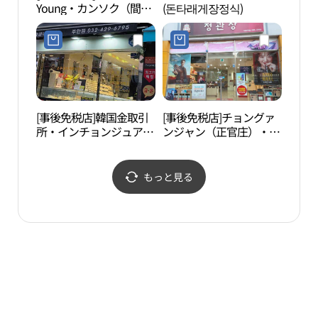
Young・カンソク（間
(돈타래게장정식)
원）
石）駅店(올리브영 간석
역점)
[事後免税店]韓国金取引
[事後免税店]チョングァ
水道
所・インチョンジュアン
ンジャン（正官庄）・ソ
館（
（仁川朱安）店(한국금
クパウィ店(정관장 석바
관）
거래소 인천주안점)
위점)
もっと見る