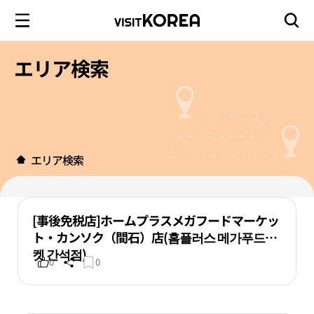
エリア検索
エリア検索
[事後免税店]ホームプラスメガフードマーケッ
ト・カンソク（間石）店(홈플러스 메가푸드마
켓 간석점)
0
0