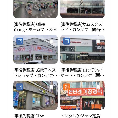
[事後免税店] Olive
[事後免税店]サムスンス
仁川
Young・ホームプラスカ
トア・カンソク（間石）
문화
ンソク（間石）店(올리
(삼성스토어 간석)
브영 홈플러스 간석점)
[事後免税店]LG電子ベス
[事後免税店] ロッテハイ
仁川
トショップ・カンソク
マート・カンソク（間
어린
（間石）店(LG전자 베스
石）店(롯데하이마트 간
트샵 간석점)
석점)
[事後免税店]Olive
トンタレケジャン定食
薔薇