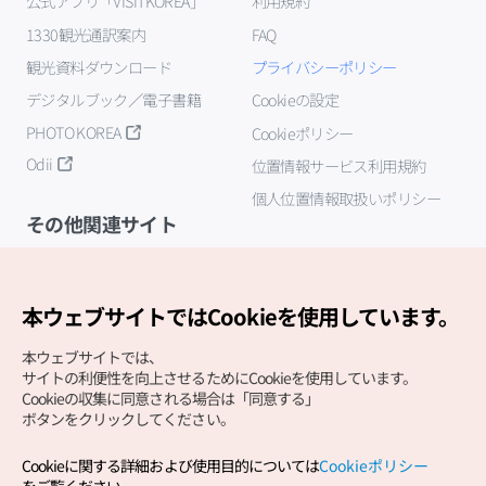
公式アプリ「VISITKOREA」
利用規約
1330観光通訳案内
FAQ
観光資料ダウンロード
プライバシーポリシー
デジタルブック／電子書籍
Cookieの設定
PHOTO KOREA
Cookieポリシー
Odii
位置情報サービス利用規約
個人位置情報取扱いポリシー
その他関連サイト
韓国観光公社
K-MICE
本ウェブサイトではCookieを使用しています。
本ウェブサイトでは、
サイトの利便性を向上させるためにCookieを使用しています。
Cookieの収集に同意される場合は「同意する」
ボタンをクリックしてください。
Cookieに関する詳細および使用目的については
Cookieポリシー
Copyright (c) Korea Tourism Organization All Rights