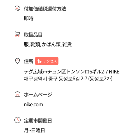
付加価値税還付方法
即時
取扱品目
服, 靴類, かばん類, 雑貨
住所
アクセス
テグ広域市チュン区トンソンロ6ギル2-7 NIKE
대구광역시 중구 동성로6길 2-7 (동성로2가)
ホームページ
nike.com
定期市開催日
月~日曜日