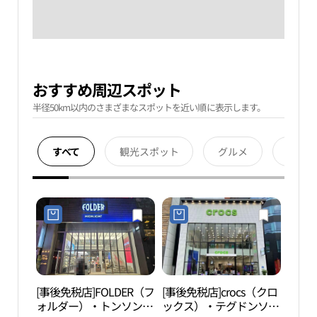
おすすめ周辺スポット
半径50km以内のさまざまなスポットを近い順に表示します。
すべて
観光スポット
グルメ
宿泊
[事後免税店]FOLDER（フ
[事後免税店]crocs（クロ
2.2
ォルダー）・トンソンロ
ックス）・テグドンソン
기념