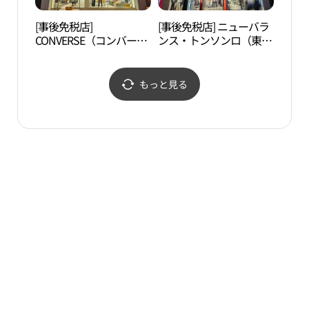
[事後免税店]
[事後免税店] ニューバラ
大邱
CONVERSE（コンバー
ンス・トンソンロ（東城
대역
ス）・トンソンロ（東城
路）店(뉴발란스 동성로
路）店(컨버스 동성로점)
점)
もっと見る