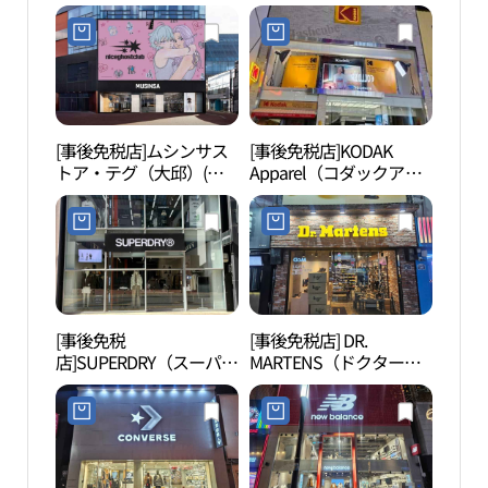
（東城路）ハイライト店
ロ（大邱東城路）店(크
(폴더 동성로 하이라이트
록스 대구 동성로점)
점)
[事後免税店]ムシンサス
[事後免税店]KODAK
SPA
トア・テグ（大邱）(무
Apparel（コダックアパ
드）
신사 스토어 대구)
レル）直営(코닥어패럴
직영)
[事後免税
[事後免税店] DR.
慶尚
店]SUPERDRY（スーパー
MARTENS（ドクターマ
공원
ドライ）・テグドンソン
ーチン）・テグドンソン
ロ（大邱東城路）店(슈
ロ（大邱東城路）店(닥
퍼드라이 대구동성로점)
터마틴 대구동성로점)