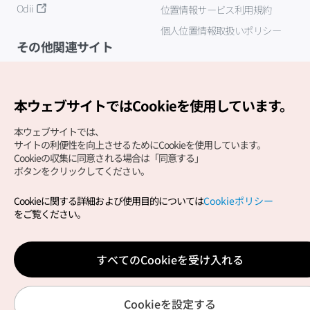
Odii
位置情報サービス利用規約
個人位置情報取扱いポリシー
その他関連サイト
韓国観光公社
K-MICE
本ウェブサイトではCookieを使用しています。
本ウェブサイトでは、
サイトの利便性を向上させるためにCookieを使用しています。
Cookieの収集に同意される場合は「同意する」
ボタンをクリックしてください。
Cookieに関する詳細および使用目的については
Cookieポリシー
Copyright (c) Korea Tourism Organization All Rights
をご覧ください。
Reserved.
サイトエラー報告
公式メール
japanese@knto.or.kr
すべてのCookieを受け入れる
Cookieを設定する