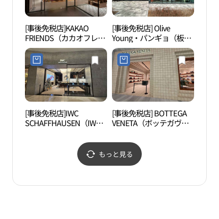
[事後免税店]KAKAO
[事後免税店] Olive
韓国
FRIENDS（カカオフレン
Young・パンギョ（板
学学
ズ）・パンギョ（板橋）
橋）カカオ店(올리브영
（한
アジト店(카카오프렌즈
판교카카오점)
국학
판교아지트점)
각）
[事後免税店]IWC
[事後免税店] BOTTEGA
清渓
SCHAFFHAUSEN（IWC
VENETA（ボッテガヴェ
（경
シャフハウゼン）・現代
ネタ）・現代百貨店パン
百貨店パンギョ（板橋）
ギョ（板橋）店(보테가
店(IWC 샤프하우젠 현대
베네타 현대백화점 판교
もっと見る
백화점 판교점)
점)