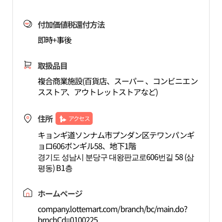
付加価値税還付方法
即時+事後
取扱品目
複合商業施設(百貨店、スーパー 、コンビニエン
スストア、アウトレットストアなど)
住所
アクセス
キョンギ道ソンナム市プンダン区テワンパンギ
ョロ606ボンギル58、地下1階
경기도 성남시 분당구 대왕판교로606번길 58 (삼
평동) B1층
ホームページ
company.lottemart.com/branch/bc/main.do?
brnchCd=0100225