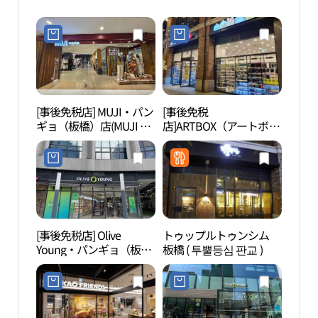
[事後免税店] MUJI・パン
[事後免税
韓国
ギョ（板橋）店(MUJI 판
店]ARTBOX（アートボッ
국잡
교점)
クス）・パンギョ（板
橋）アヴェニューフラン
店(아트박스 판교아브뉴
프랑점)
[事後免税店] Olive
トゥップルトゥンシム
城南
Young・パンギョ（板
板橋 ( 투뿔등심 판교 )
시 야
橋）アヴェニューフラン
店(올리브영 판교아브뉴
프랑점)