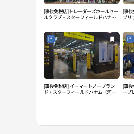
[事後免税店]トレーダーズホールセー
[事後
ルクラブ・スターフィールドハナム
ブリ
（河南）店(트레이더스 홀세일클럽 스
（河
타필드 하남점)
남점)
[事後免税店] イーマートノーブラン
[事後
ド・スターフィールドハナム（河
ープ
南）店(노브랜드 스타필드 하남점)
ナム
드 하