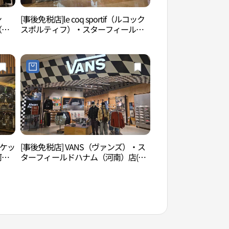
ン
[事後免税店]le coq sportif（ルコック
smob河南（스몹 
（河
スポルティフ）・スターフィールド
ハナム（河南）店(르꼬끄스포르티브
스타필드 하남점)
ーケッ
[事後免税店] VANS（ヴァンズ）・ス
一字山自然公園（일
河
ターフィールドハナム（河南）店(반
점)
스 스타필드 하남점)