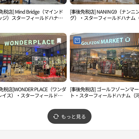
免税店] Mind Bridge（マインド
[事後免税店] NANING9（ナンニ
ッジ）スターフィールドハナム
グ）・スターフィールドハナム
南）店(마인드브릿지 스타필드 하
南）店(난닝구 스타필드 하남점)
免税店]WONDER PLACE（ワンダ
[事後免税店] ゴールフゾーンマ
レイス）・スターフィールドハ
ト・スターフィールドハナム（
（河南）店(원더플레이스 스타필
南）店(골프존마켓 스타필드 하남
남점)
もっと見る