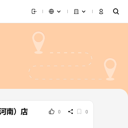
（河南）店
0
0