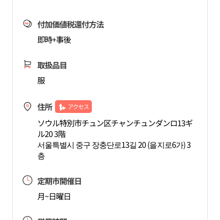
付加価値税還付方法
即時+事後
取扱品目
服
住所
アクセス
ソウル特別市チュン区チャンチュンダンロ13ギ
ル20 3階
서울특별시 중구 장충단로13길 20 (을지로6가) 3
층
定期市開催日
月~日曜日