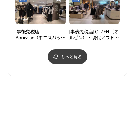
店(레노마레이디 현대아
잗컬렉션 현대아울렛 동
울렛 동대문점)
대문점)
[事後免税店]
[事後免税店] OLZEN（オ
漢陽
Bonispax（ボニスパック
ルゼン）・現代アウトレ
성박
ス）・現代アウトレット
ットトンデムン（東大
トンデムン（東大門）店
門）店(올젠 현대아울렛
(보니스팍스 현대아울렛
동대문점)
もっと見る
동대문점)