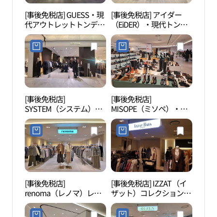
[事後免税店] GUESS・現
[事後免税店] アイダー
清渓
代アウトレットトンデム
（EiDER）・現代トンデ
천헌
ン（東大門）店(게스 현
ムン（東大門）(아이더
대아울렛 동대문점)
현대아울렛 동대문점)
[事後免税店]
[事後免税店]
東大
SYSTEM（システム）・
MISOPE（ミソペ）・現
（D
現代アウトレットトンデ
代アウトレットトンデム
플라자
ムン（東大門）店(시스
ン（東大門）店(미소페
템 현대아울렛 동대문점)
현대아울렛 동대문점)
[事後免税店]
[事後免税店] IZZAT（イ
東大
renoma（レノマ）レデ
ザット）コレクション・
대문
ィース・現代アウトレッ
現代アウトレットトンデ
トトンデムン（東大門）
ムン（東大門）店(아이