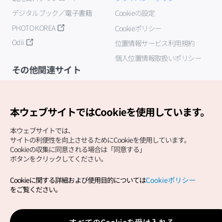
デジタルブック／電子書籍
Cookieの設定
PHOTO KOREA
Cookieポリシー
Odii
位置情報サービス利用規約
個人位置情報取扱いポリシー
その他関連サイト
韓国観光公社
K-MICE
本ウェブサイトではCookieを使用しています。
本ウェブサイトでは、
サイトの利便性を向上させるためにCookieを使用しています。
Cookieの収集に同意される場合は「同意する」
ボタンをクリックしてください。
Cookieに関する詳細および使用目的については
Cookieポリシー
Copyright (c) Korea Tourism Organization All Rights
をご覧ください。
Reserved.
サイトエラー報告
公式メール
japanese@knto.or.kr