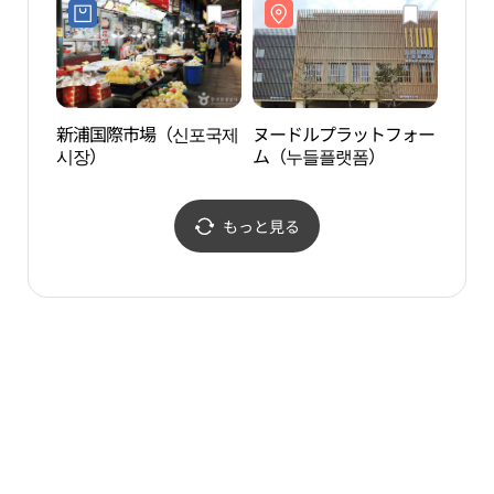
이더 동인천점)
新浦国際市場（신포국제
ヌードルプラットフォー
仁川
시장）
ム（누들플랫폼）
ーム
폼）
もっと見る