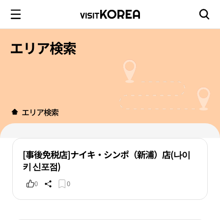
エリア検索
エリア検索
[事後免税店]ナイキ・シンポ（新浦）店(나이
키 신포점)
0
0