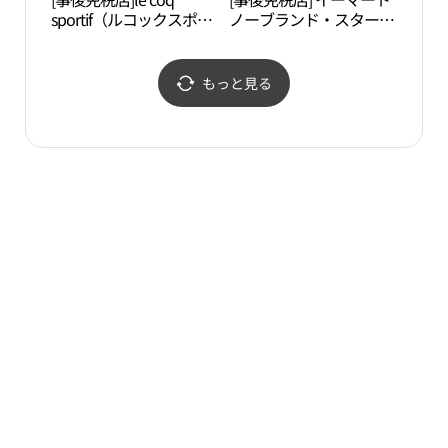
sportif（ルコックスポル
ノーブランド・スターフ
성 탐
ティフ）・スターフィー
ィールドハナム（河南）
ルドハナム（河南）店
店(노브랜드 스타필드 하
(르꼬끄스포르티브 스타
남점)
もっと見る
필드 하남점)