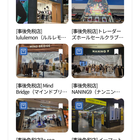
（河南）店(내셔널지오
그래픽 스타필드 하남점)
[事後免税店]
[事後免税店]トレーダー
プラ
lululemon（ルルレモ
ズホールセールクラブ・
라움
ン）・スターフィールド
スターフィールドハナム
ハナム（河南）店(룰루
（河南）店(트레이더스
레몬 스타필드 하남점)
홀세일클럽 스타필드 하
남점)
[事後免税店] Mind
[事後免税店]
一字
Bridge（マインドブリッ
NANING9（ナンニン
자연
ジ）スターフィールドハ
グ）・スターフィールド
ナム（河南）店(마인드
ハナム（河南）店(난닝
브릿지 스타필드 하남점)
구 스타필드 하남점)
[事後免税店]le coq
[事後免税店] イーマート
南漢