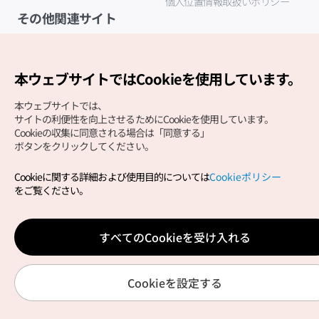
個人位置情報取扱いポリシー
その他関連サイト
韓国観光公社
K-MICE
本ウェブサイトではCookieを使用しています。
本ウェブサイトでは、
サイトの利便性を向上させるためにCookieを使用しています。
Cookieの収集に同意される場合は「同意する」
ボタンをクリックしてください。
Cookieに関する詳細および使用目的については
Cookieポリシー
Copyright (c) Korea Tourism Organization All Rights
をご覧ください。
Reserved.
サイトエラー報告
公式メール
japanese@knto.or.kr
すべてのCookieを受け入れる
Cookieを設定する