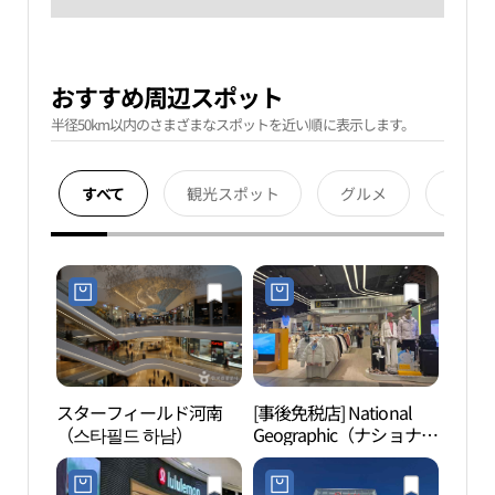
おすすめ周辺スポット
半径50km以内のさまざまなスポットを近い順に表示します。
すべて
観光スポット
グルメ
宿泊
スターフィールド河南
[事後免税店] National
smo
（스타필드 하남）
Geographic（ナショナル
ジオグラフィック）・ス
ターフィールドハナム