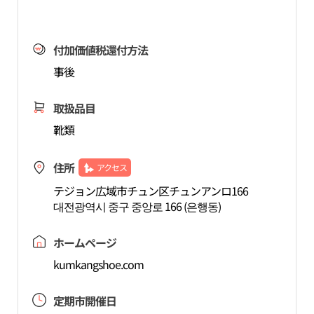
付加価値税還付方法
事後
取扱品目
靴類
住所
アクセス
テジョン広域市チュン区チュンアンロ166
대전광역시 중구 중앙로 166 (은행동)
ホームページ
kumkangshoe.com
定期市開催日