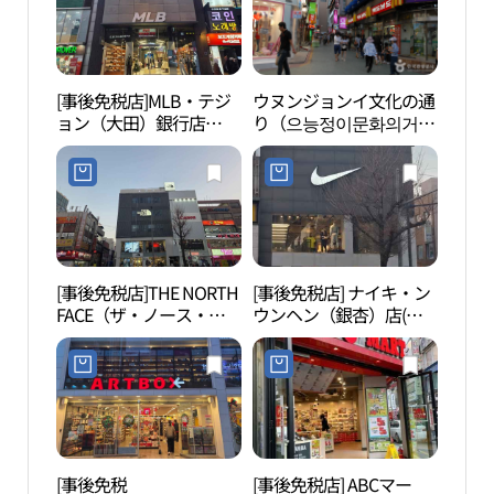
[事後免税店]MLB・テジ
ウヌンジョンイ文化の通
大田
ョン（大田）銀行店
り（으능정이문화의거
（대
(MLB 대전은행점)
리）
[事後免税店]THE NORTH
[事後免税店] ナイキ・ン
大興
FACE（ザ・ノース・フ
ウンヘン（銀杏）店(나
（대
ェイス）・テジョンウン
이키 은행점)
리）
ヘン（大田銀杏）店(노
스페이스 대전은행점)
[事後免税
[事後免税店] ABCマー
ハン