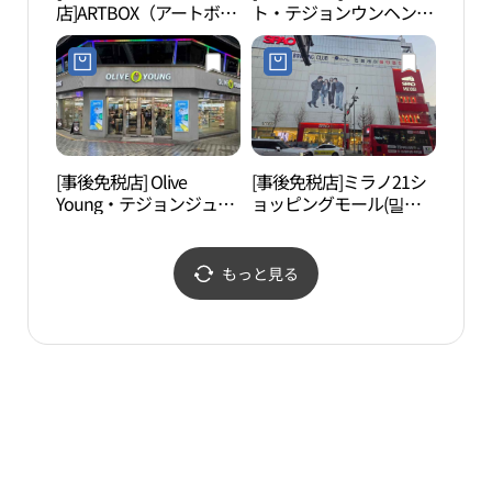
店]ARTBOX（アートボッ
ト・テジョンウンヘン
밭교
クス）・テジョンウンヘ
（大田銀杏）店(ABC마트
ンドン（大田銀杏洞）店
SP 대전은행점)
(아트박스 대전은행동점)
[事後免税店] Olive
[事後免税店]ミラノ21シ
ハン
Young・テジョンジュン
ョッピングモール(밀라
밭종
アン（大田中央）店(올
노21쇼핑몰)
리브영 대전중앙점)
もっと見る