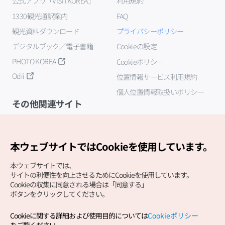
公式アプリ「VISITKOREA」
利用規約
1330観光通訳案内
FAQ
観光資料ダウンロード
プライバシーポリシー
デジタルブック／電子書籍
Cookieの設定
PHOTO KOREA
Cookieポリシー
Odii
位置情報サービス利用規約
個人位置情報取扱いポリシー
その他関連サイト
韓国観光公社
K-MICE
本ウェブサイトではCookieを使用しています。
本ウェブサイトでは、
サイトの利便性を向上させるためにCookieを使用しています。
Cookieの収集に同意される場合は「同意する」
ボタンをクリックしてください。
Cookieに関する詳細および使用目的については
Cookieポリシー
Copyright (c) Korea Tourism Organization All Rights