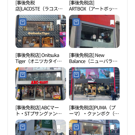
[事後免税
[事後免税店]
光復
店]LACOSTE（ラコス
ARTBOX（アートボック
通り
テ）・プサングァンボク
ス）・プサングァンボク
리）
（釜山光復）直営店(라
（釜山光復）2号店(아트
코스테 부산광복직영점)
박스 부산광복2호점)
[事後免税店] Onitsuka
[事後免税店] New
館守
Tiger（オニツカタイガ
Balance（ニューバラン
수옥과
ー）・クァンボク（光
ス）・クァンボク（光
復）店(오니츠카타이거
復）店(뉴발란스 광복점)
광복점)
[事後免税店] ABCマー
[事後免税店]PUMA（プ
釜山
ト・STプサングァンボ
ーマ）・クァンボク（光
산영
ク（釜山光復）店(ABC마
復）店(푸마 스포츠 광복
트 ST 부산광복점)
점)