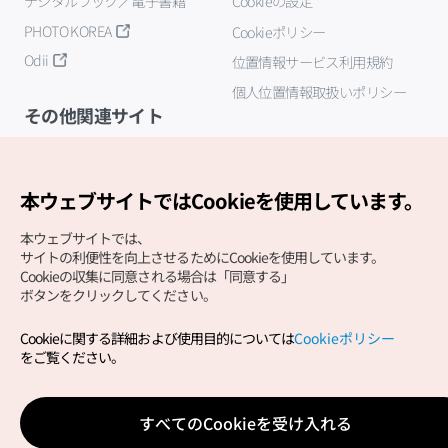
デジタルブック／電子書籍
Cookieの設定
PHOTO KOREA
Cookieポリシー
Odii
位置情報サービス利用規約
個人位置情報取扱いポリシー
その他関連サイト
韓国観光公社
K-MICE
本ウェブサイトではCookieを使用しています。
本ウェブサイトでは、
サイトの利便性を向上させるためにCookieを使用しています。
Cookieの収集に同意される場合は「同意する」
ボタンをクリックしてください。
Cookieに関する詳細および使用目的については
Cookieポリシー
Copyright (c) Korea Tourism Organization All Rights
をご覧ください。
Reserved.
サイトエラー報告
公式メール
japanese@knto.or.kr
すべてのCookieを受け入れる