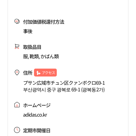
付加価値税還付方法
事後
取扱品目
服, 靴類, かばん類
住所
アクセス
プサン広域市チュン区クァンボクロ69-1
부산광역시 중구 광복로 69-1 (광복동2가)
ホームページ
adidas.co.kr
定期市開催日