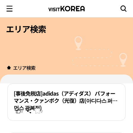
エリア検索
エリア検索
[事後免税店]adidas（アディダス） パフォー
マンス・クァンボク（光復）店(아디다스 퍼포
먼스 광복점)
0
0