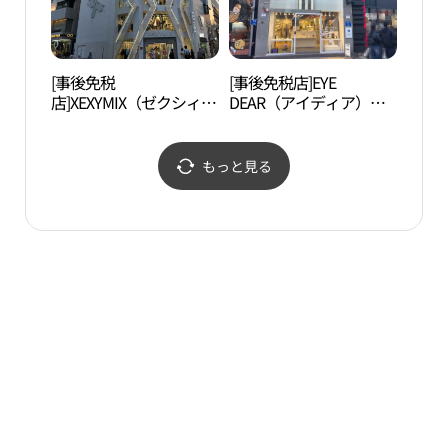
[事後免税
[事後免税店]EYE
BIF
店]XEXYMIX（ゼクシィミ
DEAR（アイディア）眼
ックス）フィットスト
鏡院・プサングァンボク
ア・プサングァンボク
（釜山光復）店(아이디
（釜山光復）店(젝시믹
어 안경원 부산 광복점)
もっと見る
스 핏스토어 부산광복점)