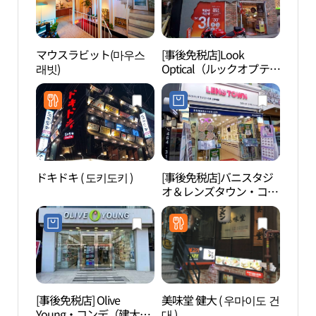
マウスラビット(마우스
[事後免税店]Look
ソウ
래빗)
Optical（ルックオプティ
어린
カル）・コンデ（建大）
店(룩옵티컬 건대점)
ドキドキ ( 도키도키 )
[事後免税店]バニスタジ
ソウ
オ＆レンズタウン・コン
울상
デ（建大）店(바니스튜
디오&렌즈타운 건대점)
[事後免税店] Olive
美味堂 健大 ( 우마이도 건
聖水
Young・コンデ（建大）
대 )
ーズ