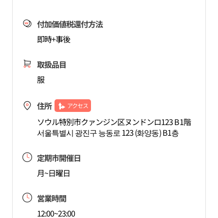
付加価値税還付方法
即時+事後
取扱品目
服
住所
アクセス
ソウル特別市クァンジン区ヌンドンロ123 B1階
서울특별시 광진구 능동로 123 (화양동) B1층
定期市開催日
月~日曜日
営業時間
12:00~23:00