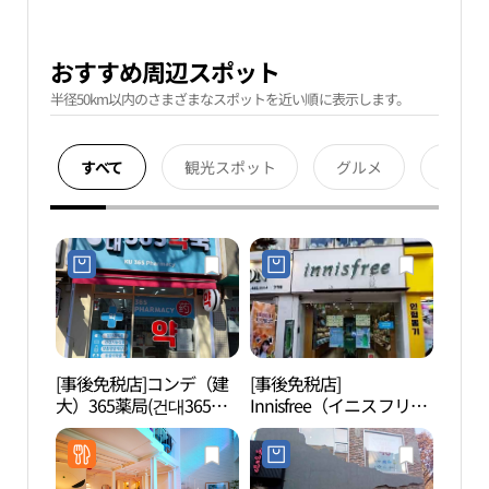
おすすめ周辺スポット
半径50km以内のさまざまなスポットを近い順に表示します。
すべて
観光スポット
グルメ
宿泊
[事後免税店]コンデ（建
[事後免税店]
世宗
大）365薬局(건대365약
Innisfree（イニスフリ
학교
국)
ー）・コンデ（建大）グ
リーン店(이니스프리 건
대그린점)