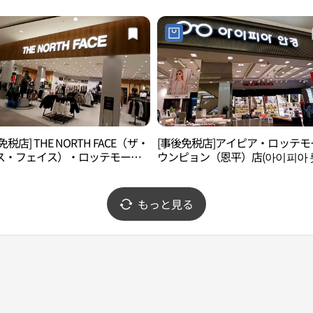
免税店] THE NORTH FACE（ザ・
[事後免税店]アイピア・ロッテモ
ス・フェイス）・ロッテモール
ウンピョン（恩平）店(아이피아 
ピョン（恩平）店(노스페이스 롯
몰 은평점)
은평점)
もっと見る