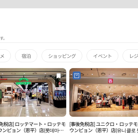
す。
メ
宿泊
ショッピング
イベント
レ
後免税店] ロッテマート・ロッテモ
[事後免税店] ユニクロ・ロッテ
ウンピョン（恩平）店(롯데마트
ウンピョン（恩平）店(유니클로 
 은평점)
몰 은평점)