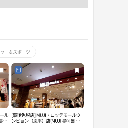
ジャー＆スポーツ
モール
[事後免税店] MUJI・ロッテモールウ
サビナ美術館（사비
롯데
ンピョン（恩平）店(MUJI 롯데몰 은
평점)